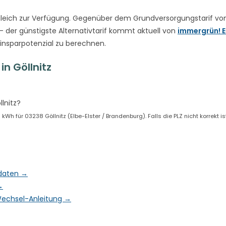
leich zur Verfügung. Gegenüber dem Grundversorgungstarif vo
– der günstigste Alternativtarif kommt aktuell von
immergrün! E
Einsparpotenzial zu berechnen.
n Göllnitz
lnitz?
h für 03238 Göllnitz (Elbe-Elster / Brandenburg). Falls die PLZ nicht korrekt i
tdaten →
→
& Wechsel-Anleitung →