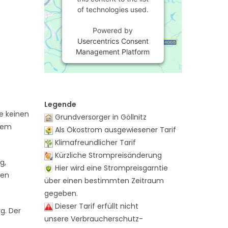
of technologies used.
Powered by
Usercentrics Consent
Management Platform
Legende
e keinen
Grundversorger in Göllnitz
 dem
Als Ökostrom ausgewiesener Tarif
Klimafreundlicher Tarif
Kürzliche Strompreisänderung
g,
Hier wird eine Strompreisgarntie
hen
über einen bestimmten Zeitraum
gegeben.
Dieser Tarif erfüllt nicht
g. Der
unsere Verbraucherschutz-