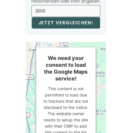
Personenzahl oder kWh angeben
JETZT VERGLEICHEN!
We need your
consent to load
the Google Maps
service!
This content is not
permitted to load due
to trackers that are not
disclosed to the visitor.
The website owner
needs to setup the site
with their CMP to add
this content to the list