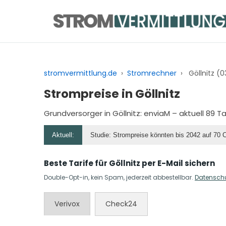
Zum
Inhalt
springen
stromvermittlung.de
›
Stromrechner
›
Göllnitz (
Strompreise in Göllnitz
Grundversorger in Göllnitz:
enviaM
– aktuell 89 T
Aktuell:
Studie: Strompreise könnten bis 2042 auf 70 
Beste Tarife für Göllnitz per E-Mail sichern
Double-Opt-in, kein Spam, jederzeit abbestellbar.
Datensch
Verivox
Check24