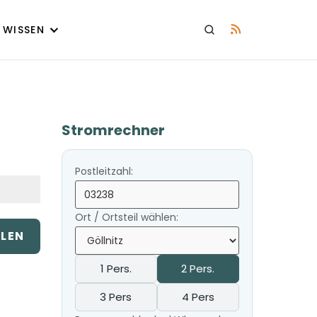
WISSEN
Stromrechner
Postleitzahl:
Ort / Ortsteil wählen:
ILEN
1 Pers.
2 Pers.
3 Pers
4 Pers