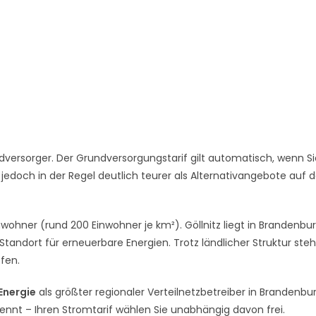
versorger. Der Grundversorgungstarif gilt automatisch, wenn Si
 jedoch in der Regel deutlich teurer als Alternativangebote auf
inwohner (rund 200 Einwohner je km²). Göllnitz liegt in Brandenbur
andort für erneuerbare Energien. Trotz ländlicher Struktur ste
ffen.
 Energie
als größter regionaler Verteilnetzbetreiber in Brandenbur
rennt – Ihren Stromtarif wählen Sie unabhängig davon frei.