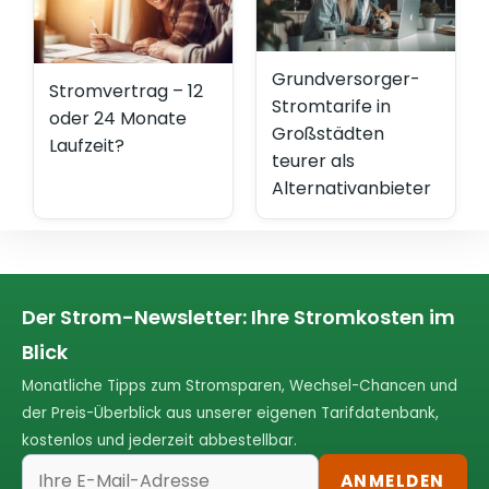
Grundversorger-
Stromvertrag – 12
Stromtarife in
oder 24 Monate
Großstädten
Laufzeit?
teurer als
Alternativanbieter
Der Strom-Newsletter: Ihre Stromkosten im
Blick
Monatliche Tipps zum Stromsparen, Wechsel-Chancen und
der Preis-Überblick aus unserer eigenen Tarifdatenbank,
kostenlos und jederzeit abbestellbar.
ANMELDEN