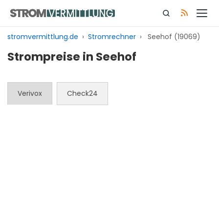
Zum
Inhalt
springen
stromvermittlung.de
›
Stromrechner
›
Seehof (19069)
Strompreise in Seehof
Verivox
Check24