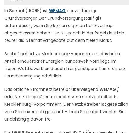
In
Seehof (19069)
ist
WEMAG
der zuständige
Grundversorger. Der Grundversorgungstarif gilt
automatisch, wenn Sie keinen eigenen Liefervertrag
abgeschlossen haben – er ist jedoch in der Regel deutlich
teurer als Alternativangebote auf dem freien Markt.
Seehof gehört zu Mecklenburg-Vorpommern, das beim
Anteil erneuerbarer Energien bundesweit vorn liegt. Im
freien Wettbewerb sind auch hier günstigere Tarife als die
Grundversorgung erhältlich.
Das örtliche Stromnetz betreibt überwiegend
WEMAG /
edis Netz
als größter regionaler Verteilnetzbetreiber in
Mecklenburg-Vorpommern. Der Netzbetreiber ist gesetzlich
vom Stromvertrieb getrennt – Ihren Stromtarif wählen Sie
unabhängig davon frei.
Für
19069 Seehof
stehen aktuell
82 Tarife
im Vergleich zur