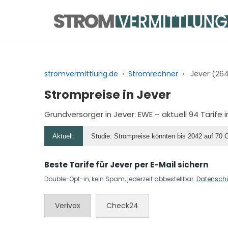
Zum
Inhalt
springen
stromvermittlung.de
›
Stromrechner
›
Jever (26
Strompreise in Jever
Grundversorger in Jever:
EWE
– aktuell 94 Tarife
Aktuell:
Studie: Strompreise könnten bis 2042 auf 70 
Beste Tarife für Jever per E-Mail sichern
Double-Opt-in, kein Spam, jederzeit abbestellbar.
Datensch
Verivox
Check24