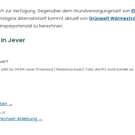
ch zur Verfügung. Gegenüber dem Grundversorgungstarif von
E
nstigste Alternativtarif kommt aktuell von
Grünwelt Wärmestr
Einsparpotenzial zu berechnen.
in Jever
ver?
h für 26441 Jever (Friesland / Niedersachsen). Falls die PLZ nicht korrekt ist
aten →
k →
& Wechsel-Anleitung →