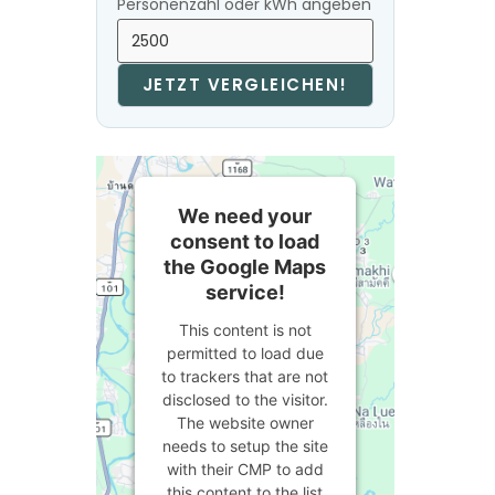
Personenzahl oder kWh angeben
JETZT VERGLEICHEN!
We need your
consent to load
the Google Maps
service!
This content is not
permitted to load due
to trackers that are not
disclosed to the visitor.
The website owner
needs to setup the site
with their CMP to add
this content to the list