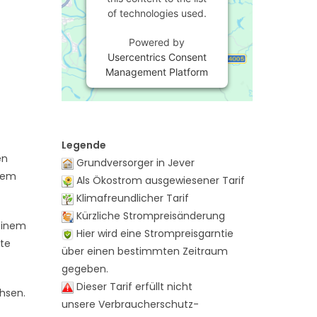
of technologies used.
Powered by
Usercentrics Consent
Management Platform
Legende
en
Grundversorger in Jever
 dem
Als Ökostrom ausgewiesener Tarif
Klimafreundlicher Tarif
Kürzliche Strompreisänderung
 einem
Hier wird eine Strompreisgarntie
hte
über einen bestimmten Zeitraum
gegeben.
Dieser Tarif erfüllt nicht
chsen.
unsere Verbraucherschutz-