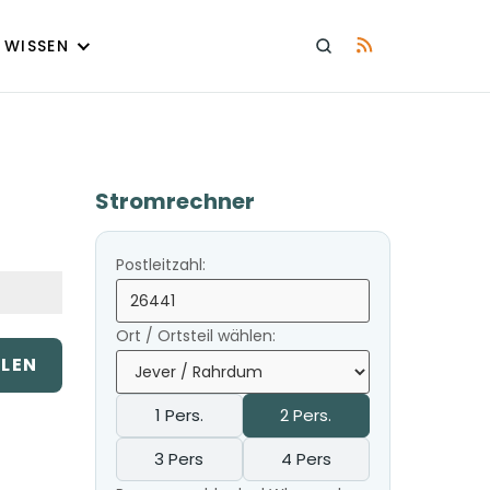
WISSEN
Stromrechner
Postleitzahl:
Ort / Ortsteil wählen:
ILEN
1 Pers.
2 Pers.
3 Pers
4 Pers