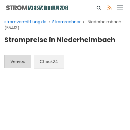
Zum
Inhalt
springen
stromvermittlung.de
›
Stromrechner
›
Niederheimbach
(55413)
Strompreise in Niederheimbach
Verivox
Check24