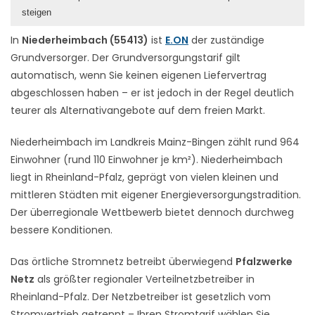
steigen
In
Niederheimbach (55413)
ist
E.ON
der zuständige
Grundversorger. Der Grundversorgungstarif gilt
automatisch, wenn Sie keinen eigenen Liefervertrag
abgeschlossen haben – er ist jedoch in der Regel deutlich
teurer als Alternativangebote auf dem freien Markt.
Niederheimbach im Landkreis Mainz-Bingen zählt rund 964
Einwohner (rund 110 Einwohner je km²). Niederheimbach
liegt in Rheinland-Pfalz, geprägt von vielen kleinen und
mittleren Städten mit eigener Energieversorgungstradition.
Der überregionale Wettbewerb bietet dennoch durchweg
bessere Konditionen.
Das örtliche Stromnetz betreibt überwiegend
Pfalzwerke
Netz
als größter regionaler Verteilnetzbetreiber in
Rheinland-Pfalz. Der Netzbetreiber ist gesetzlich vom
Stromvertrieb getrennt – Ihren Stromtarif wählen Sie