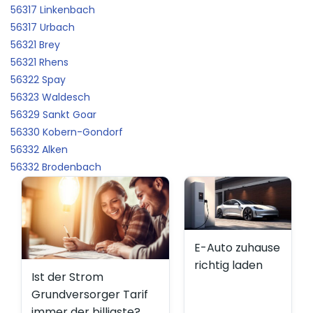
56317 Linkenbach
56317 Urbach
56321 Brey
56321 Rhens
56322 Spay
56323 Waldesch
56329 Sankt Goar
56330 Kobern-Gondorf
56332 Alken
56332 Brodenbach
E-Auto zuhause
richtig laden
Ist der Strom
Grundversorger Tarif
immer der billigste?