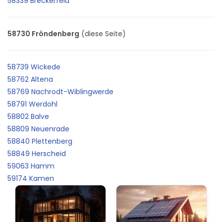
58339 Breckerfeld
58730 Fröndenberg
(diese Seite)
58739 Wickede
58762 Altena
58769 Nachrodt-Wiblingwerde
58791 Werdohl
58802 Balve
58809 Neuenrade
58840 Plettenberg
58849 Herscheid
59063 Hamm
59174 Kamen