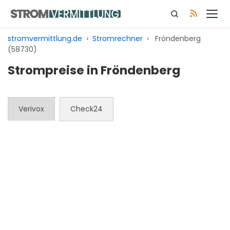
Zum
Inhalt
springen
stromvermittlung.de
›
Stromrechner
›
Fröndenberg
(58730)
Strompreise in Fröndenberg
Verivox
Check24