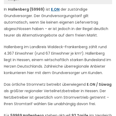
In
Hallenberg (59969)
ist
E.ON
der zuständige
Grundversorger. Der Grundversorgungstarif gilt
automatisch, wenn Sie keinen eigenen Liefervertrag
abgeschlossen haben – er ist jedoch in der Regel deutlich
teurer als Alternativangebote auf dem freien Markt.
Hallenberg im Landkreis Waldeck-Frankenberg zählt rund
4.367 Einwohner (rund 67 Einwohner je km²). Hallenberg
liegt in Hessen, einem wirtschaftlich starken Bundesland im
Herzen Deutschlands. Zahlreiche überregionale Anbieter
konkurrieren hier mit dem Grundversorger um Kunden.
Das örtliche Stromnetz betreibt überwiegend
E.ON / Süwag
als größter regionaler Verteilnetzbetreiber in Hessen. Der
Netzbetreiber ist gesetzlich vom Stromvertrieb getrennt –
Ihren Stromtarif wählen Sie unabhängig davon frei.
Für
59969 Hallenberg
stehen aktuell
92 Tarife
im Vergleich