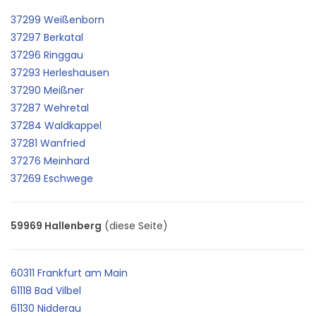
37299 Weißenborn
37297 Berkatal
37296 Ringgau
37293 Herleshausen
37290 Meißner
37287 Wehretal
37284 Waldkappel
37281 Wanfried
37276 Meinhard
37269 Eschwege
59969 Hallenberg
(diese Seite)
60311 Frankfurt am Main
61118 Bad Vilbel
61130 Nidderau