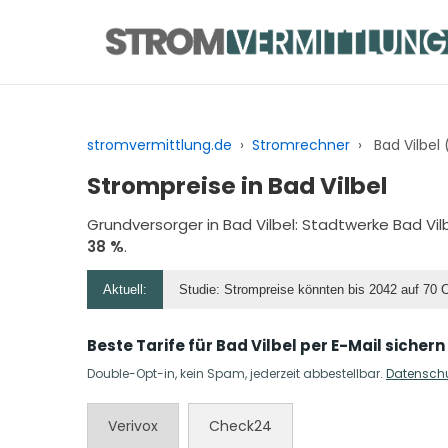
Zum
Inhalt
springen
stromvermittlung.de
›
Stromrechner
›
Bad Vilbel 
Strompreise in Bad Vilbel
Grundversorger in Bad Vilbel:
Stadtwerke Bad Vil
38 %
.
Aktuell:
Studie: Strompreise könnten bis 2042 auf 70 
Beste Tarife für Bad Vilbel per E-Mail sichern
Double-Opt-in, kein Spam, jederzeit abbestellbar.
Datensch
Verivox
Check24