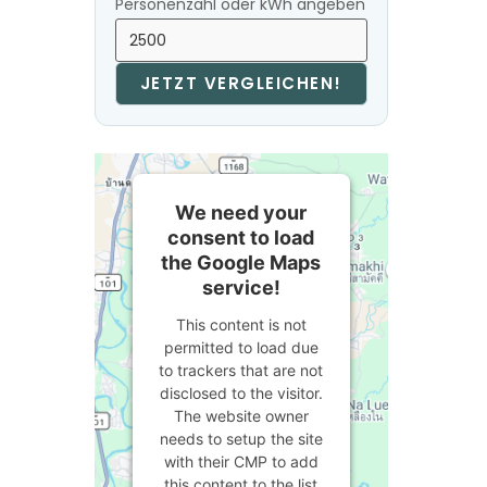
Personenzahl oder kWh angeben
JETZT VERGLEICHEN!
We need your
consent to load
the Google Maps
service!
This content is not
permitted to load due
to trackers that are not
disclosed to the visitor.
The website owner
needs to setup the site
with their CMP to add
this content to the list