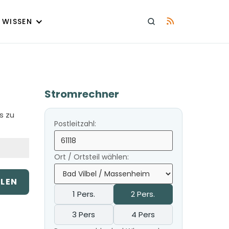
WISSEN
Stromrechner
s zu
Postleitzahl:
Ort / Ortsteil wählen:
ILEN
1 Pers.
2 Pers.
3 Pers
4 Pers