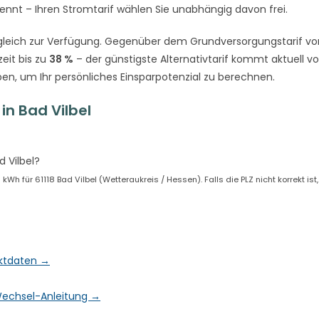
rennt – Ihren Stromtarif wählen Sie unabhängig davon frei.
leich zur Verfügung. Gegenüber dem Grundversorgungstarif vo
eit bis zu
38 %
– der günstigste Alternativtarif kommt aktuell v
ben, um Ihr persönliches Einsparpotenzial zu berechnen.
n Bad Vilbel
 Vilbel?
h für 61118 Bad Vilbel (Wetteraukreis / Hessen). Falls die PLZ nicht korrekt ist
arktdaten →
& Wechsel-Anleitung →