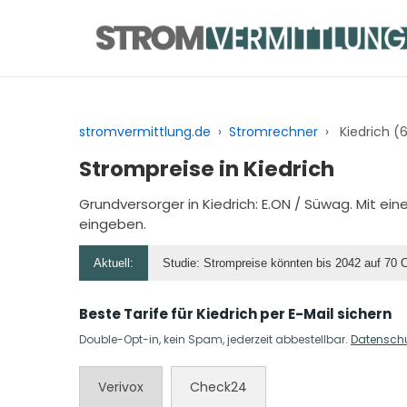
Zum
Inhalt
springen
stromvermittlung.de
›
Stromrechner
›
Kiedrich (
Strompreise in Kiedrich
Grundversorger in Kiedrich: E.ON / Süwag. Mit e
eingeben.
Aktuell:
Studie: Strompreise könnten bis 2042 auf 70 
Beste Tarife für Kiedrich per E-Mail sichern
Double-Opt-in, kein Spam, jederzeit abbestellbar.
Datensch
Verivox
Check24