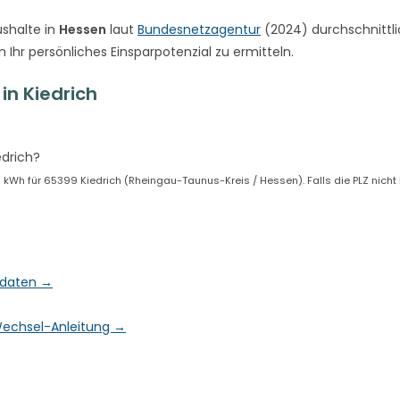
shalte in
Hessen
laut
Bundesnetzagentur
(2024) durchschnittli
 Ihr persönliches Einsparpotenzial zu ermitteln.
n Kiedrich
edrich?
Wh für 65399 Kiedrich (Rheingau-Taunus-Kreis / Hessen). Falls die PLZ nicht ko
ktdaten →
& Wechsel-Anleitung →