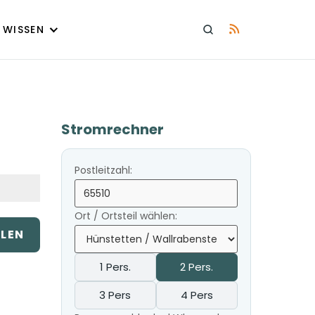
WISSEN
Stromrechner
Postleitzahl:
Ort / Ortsteil wählen:
ILEN
1 Pers.
2 Pers.
3 Pers
4 Pers