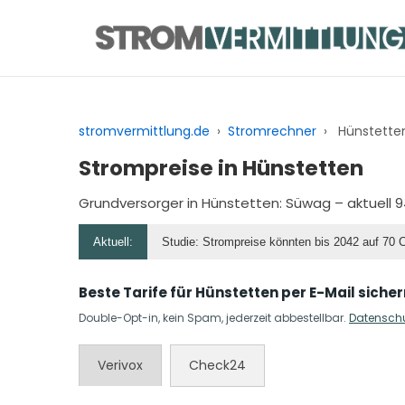
Zum
Inhalt
springen
stromvermittlung.de
›
Stromrechner
›
Hünstette
Strompreise in Hünstetten
Grundversorger in Hünstetten:
Süwag
– aktuell 
Aktuell:
Studie: Strompreise könnten bis 2042 auf 70 
Beste Tarife für Hünstetten per E-Mail sicher
Double-Opt-in, kein Spam, jederzeit abbestellbar.
Datensch
Verivox
Check24