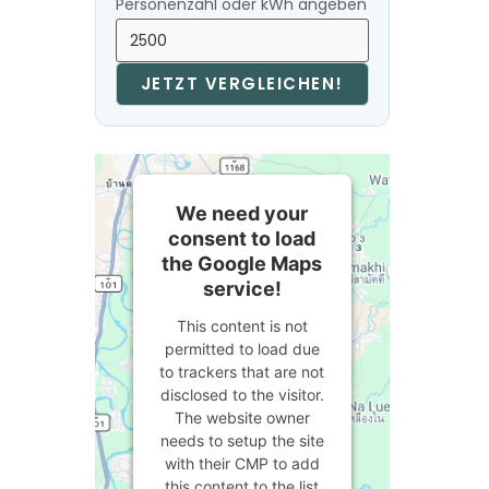
Personenzahl oder kWh angeben
JETZT VERGLEICHEN!
We need your
consent to load
the Google Maps
service!
This content is not
permitted to load due
to trackers that are not
disclosed to the visitor.
The website owner
needs to setup the site
with their CMP to add
this content to the list