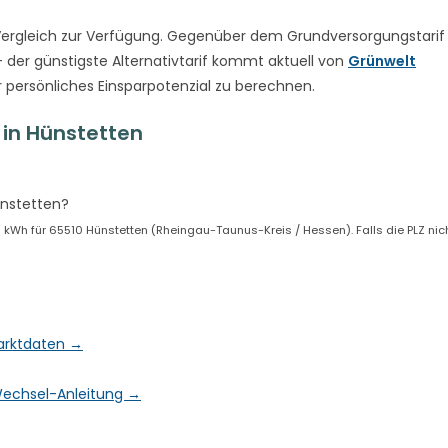
ergleich zur Verfügung. Gegenüber dem Grundversorgungstarif
 der günstigste Alternativtarif kommt aktuell von
Grünwelt
r persönliches Einsparpotenzial zu berechnen.
in Hünstetten
?
ünstetten?
kWh für 65510 Hünstetten (Rheingau-Taunus-Kreis / Hessen). Falls die PLZ nich
Marktdaten →
& Wechsel-Anleitung →