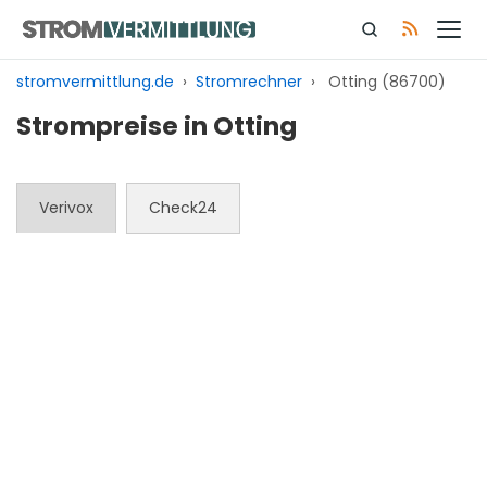
Zum
Inhalt
springen
stromvermittlung.de
›
Stromrechner
›
Otting (86700)
Strompreise in Otting
Verivox
Check24