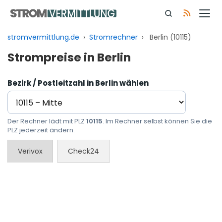
Zum
Inhalt
springen
stromvermittlung.de
›
Stromrechner
›
Berlin (10115)
Strompreise in Berlin
Bezirk / Postleitzahl in Berlin wählen
Der Rechner lädt mit PLZ
10115
. Im Rechner selbst können Sie die
PLZ jederzeit ändern.
Verivox
Check24