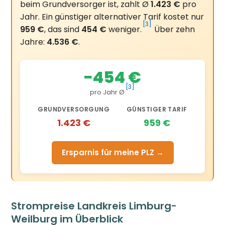
beim Grundversorger ist, zahlt Ø
1.423 €
pro
Jahr. Ein günstiger alternativer Tarif kostet nur
[3]
959 €
, das sind
454 €
weniger.
Über zehn
Jahre:
4.536 €
.
−454 €
[3]
pro Jahr Ø
GRUNDVERSORGUNG
GÜNSTIGER TARIF
1.423 €
959 €
Ersparnis für meine PLZ →
Strompreise Landkreis Limburg-
Weilburg im Überblick