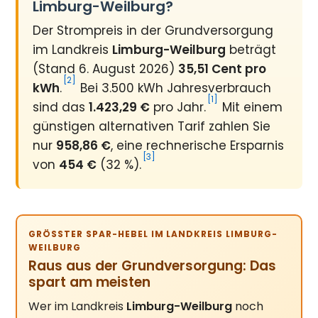
Limburg-Weilburg?
Der Strompreis in der Grundversorgung
im Landkreis
Limburg-Weilburg
beträgt
(Stand 6. August 2026)
35,51 Cent pro
[2]
kWh
.
Bei 3.500 kWh Jahresverbrauch
[1]
sind das
1.423,29 €
pro Jahr.
Mit einem
günstigen alternativen Tarif zahlen Sie
nur
958,86 €
, eine rechnerische Ersparnis
[3]
von
454 €
(32 %).
GRÖSSTER SPAR-HEBEL IM LANDKREIS LIMBURG-W
EILBURG
Raus aus der Grundversorgung: Das
spart am meisten
Wer im Landkreis
Limburg-Weilburg
noch