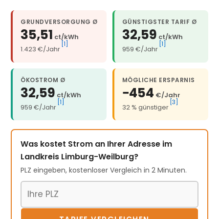
GRUNDVERSORGUNG Ø
GÜNSTIGSTER TARIF Ø
35,51
32,59
ct/kWh
ct/kWh
[1]
[1]
1.423 €/Jahr
959 €/Jahr
ÖKOSTROM Ø
MÖGLICHE ERSPARNIS
32,59
−454
ct/kWh
€/Jahr
[1]
[3]
959 €/Jahr
32 % günstiger
Was kostet Strom an Ihrer Adresse im
Landkreis Limburg-Weilburg?
PLZ eingeben, kostenloser Vergleich in 2 Minuten.
Postleitzahl