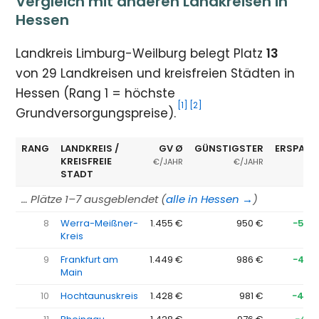
Vergleich mit anderen Landkreisen in
Hessen
Landkreis Limburg-Weilburg belegt Platz
13
von 29 Landkreisen und kreisfreien Städten in
Hessen (Rang 1 = höchste
[1]
[2]
Grundversorgungspreise).
RANG
LANDKREIS /
GV Ø
GÜNSTIGSTER
ERSPARN
KREISFREIE
€/JAHR
€/JAHR
STADT
… Plätze 1–7 ausgeblendet (
alle in Hessen →
)
8
Werra-Meißner-
1.455 €
950 €
−506
Kreis
9
Frankfurt am
1.449 €
986 €
−463
Main
10
Hochtaunuskreis
1.428 €
981 €
−447