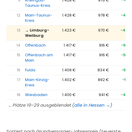
11
Rheingau-
1.428 €
976 €
−451
Taunus-Kreis
12
Main-Taunus-
1.428 €
978 €
−450
Kreis
13
→ Limburg-
1.423 €
970 €
−454
Weilburg
14
Offenbach
1.417 €
916 €
−500
15
Offenbach am
1.417 €
916 €
−500
Main
16
Fulda
1.409 €
834 €
−575
17
Main-Kinzig-
1.402 €
892 €
−510
Kreis
18
Wiesbaden
1.400 €
941 €
−458
… Plätze 19–29 ausgeblendet (
alle in Hessen →
)
Sortiert nach Grundversorger-Jahrespreis (teuerste