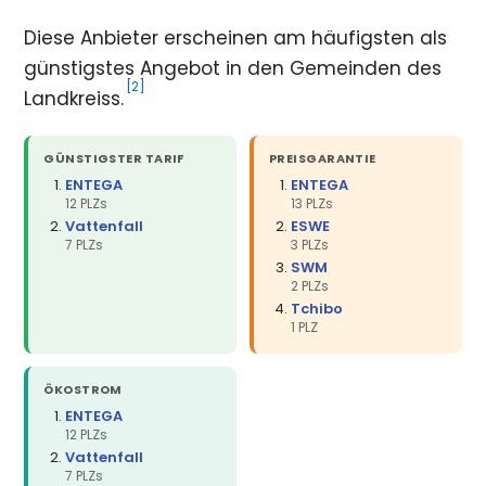
Diese Anbieter erscheinen am häufigsten als
günstigstes Angebot in den Gemeinden des
[2]
Landkreiss.
GÜNSTIGSTER TARIF
PREISGARANTIE
ENTEGA
ENTEGA
12 PLZs
13 PLZs
Vattenfall
ESWE
7 PLZs
3 PLZs
SWM
2 PLZs
Tchibo
1 PLZ
ÖKOSTROM
ENTEGA
12 PLZs
Vattenfall
7 PLZs