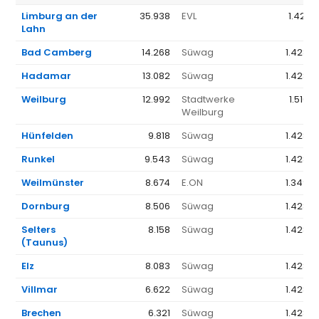
Limburg an der
35.938
EVL
1.421 €
Lahn
Bad Camberg
14.268
Süwag
1.428 €
Hadamar
13.082
Süwag
1.428 €
Weilburg
12.992
Stadtwerke
1.510 €
Weilburg
Hünfelden
9.818
Süwag
1.428 €
Runkel
9.543
Süwag
1.428 €
Weilmünster
8.674
E.ON
1.349 €
Dornburg
8.506
Süwag
1.428 €
Selters
8.158
Süwag
1.428 €
(Taunus)
Elz
8.083
Süwag
1.428 €
Villmar
6.622
Süwag
1.428 €
Brechen
6.321
Süwag
1.428 €