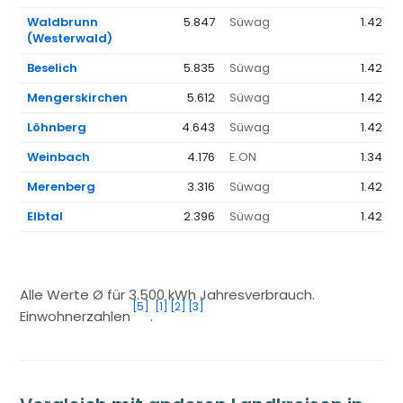
Waldbrunn
5.847
Süwag
1.428 €
(Westerwald)
Beselich
5.835
Süwag
1.428 €
Mengerskirchen
5.612
Süwag
1.428 €
Löhnberg
4.643
Süwag
1.428 €
Weinbach
4.176
E.ON
1.349 €
Merenberg
3.316
Süwag
1.428 €
Elbtal
2.396
Süwag
1.428 €
Alle Werte Ø für 3.500 kWh Jahresverbrauch.
[5]
[1]
[2]
[3]
Einwohnerzahlen
.