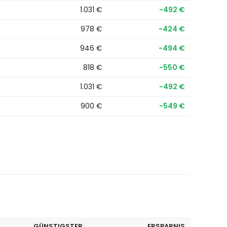
1.031 €
−492 €
978 €
−424 €
946 €
−494 €
818 €
−550 €
1.031 €
−492 €
900 €
−549 €
GÜNSTIGSTER
ERSPARNIS