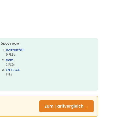
ÖKOSTROM
Vattenfall
9 PLZs
evm
2 PLZs
ENTEGA
1 PLZ
Zum Tarifvergleich →