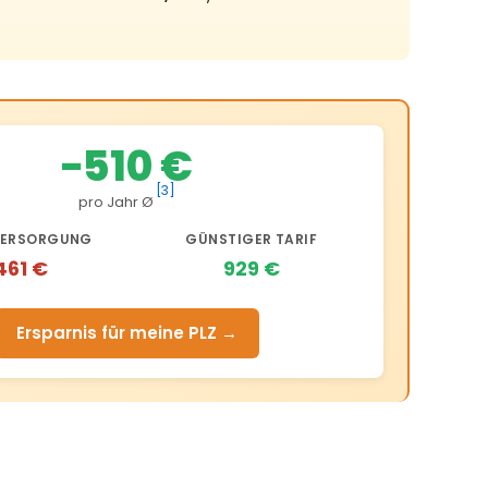
−510 €
[3]
pro Jahr Ø
ERSORGUNG
GÜNSTIGER TARIF
.461 €
929 €
Ersparnis für meine PLZ →