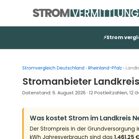
Zum
Inhalt
springen
⚡
Strom vergl
Stromvergleich Deutschland
›
Rheinland-Pfalz
›
Landk
Stromanbieter Landkreis
Datenstand:
6. August 2026
· 12 Postleitzahlen, 12
Was kostet Strom im Landkreis N
Der Strompreis in der Grundversorgung 
kWh Jahresverbrauch sind das
1.461,25 