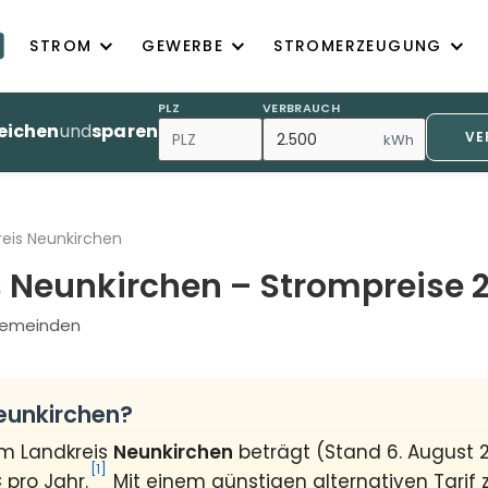
STROM
GEWERBE
STROMERZEUGUNG
PLZ
VERBRAUCH
eichen
und
sparen
VE
kWh
reis Neunkirchen
 Neunkirchen – Strompreise 
 Gemeinden
eunkirchen?
im Landkreis
Neunkirchen
beträgt (Stand 6. August
[1]
€
pro Jahr.
Mit einem günstigen alternativen Tarif 