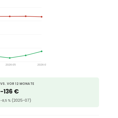
VS. VOR 12 MONATE
−136 €
(2025-07)
−8,5 %