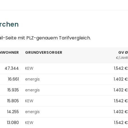
irchen
ail-Seite mit PLZ-genauem Tarifvergleich.
INWOHNER
GRUNDVERSORGER
GV Ø
€/JAHR
47.344
KEW
1.542 €
16.661
energis
1.402 €
15.935
energis
1.402 €
15.805
KEW
1.542 €
14.255
energis
1.402 €
13.080
KEW
1.542 €