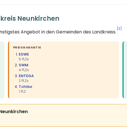
kreis Neunkirchen
[2]
ünstigstes Angebot in den Gemeinden des Landkreiss.
PREISGARANTIE
ESWE
5 PLZs
SWM
4 PLZs
ENTEGA
2 PLZs
Tchibo
1 PLZ
s Neunkirchen