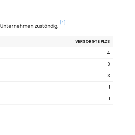
[4]
s Unternehmen zuständig.
VERSORGTE PLZS
4
3
3
1
1