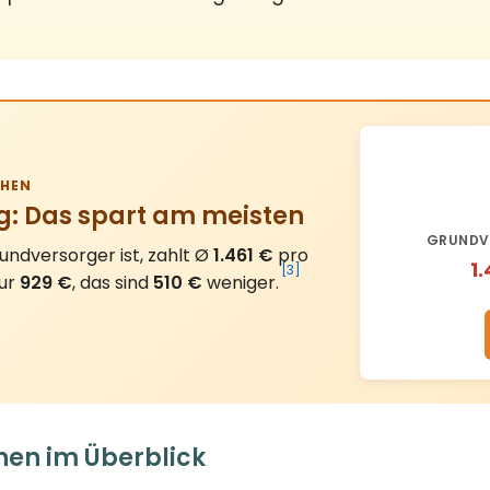
HEN
g: Das spart am meisten
GRUNDV
ndversorger ist, zahlt Ø
1.461 €
pro
1
[3]
nur
929 €
, das sind
510 €
weniger.
hen im Überblick