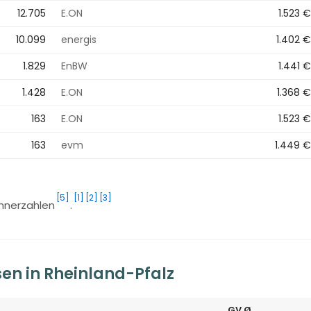
12.705
E.ON
1.523 €
10.099
energis
1.402 €
1.829
EnBW
1.441 €
1.428
E.ON
1.368 €
163
E.ON
1.523 €
163
evm
1.449 €
[5]
[1]
[2]
[3]
ohnerzahlen
.
en in Rheinland-Pfalz
GV Ø