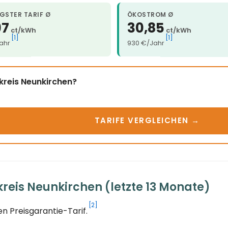
GSTER TARIF Ø
ÖKOSTROM Ø
97
30,85
ct/kWh
ct/kWh
[1]
[1]
ahr
930 €/Jahr
kreis Neunkirchen?
TARIFE VERGLEICHEN →
reis Neunkirchen (letzte 13 Monate)
[2]
n Preisgarantie-Tarif.