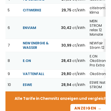
citistrom12
5
CITIWERKE
29,75
ct/kWh
klima
MEIN
STROM
6
ENVIAM
30,42
ct/kWh
relax 12
Monate
NEW ENERGIE &
NEWfair
7
30,99
ct/kWh
WASSER
Strom 12
E.ON
8
E.ON
28,43
ct/kWh
ÖkoStrom
Pro Extra 12
9
VATTENFALL
29,80
ct/kWh
ÖkoStrom12
ESWE Natur
10
ESWE
28,94
ct/kWh
STROM
Alle Tarife in Chemnitz anzeigen und vergleichen 
ANZEIGEN →