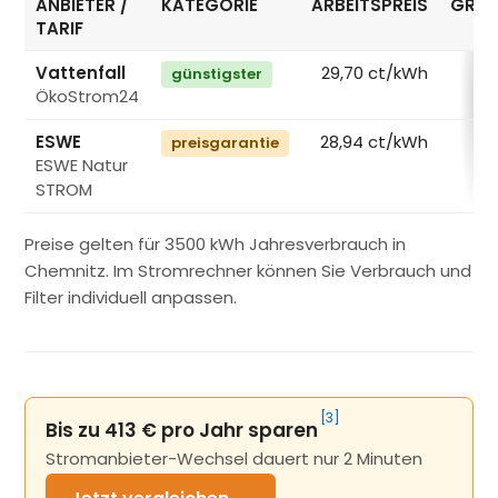
ANBIETER /
KATEGORIE
ARBEITSPREIS
GRUN
TARIF
Vattenfall
29,70 ct/kWh
günstigster
ÖkoStrom24
€
ESWE
28,94 ct/kWh
preisgarantie
ESWE Natur
€
STROM
Preise gelten für 3500 kWh Jahresverbrauch in
Chemnitz. Im Stromrechner können Sie Verbrauch und
Filter individuell anpassen.
[3]
Bis zu 413 € pro Jahr sparen
Stromanbieter-Wechsel dauert nur 2 Minuten