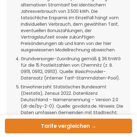
alternativen Stromtarif bei identischem
Jahresverbrauch von 3.500 kWh. Die
tatsächliche Ersparnis im Einzelfall hängt vom
individuellen Verbrauch, dem gewählten Tarif,
eventuellen Bonuszahlungen, der
Vertragslaufzeit sowie zukünftigen
Preisänderungen ab und kann von der hier
ausgewiesenen Modellrechnung abweichen.
Grundversorger-Zuordnung gemäß § 36 EnWG
für die 15 Postleitzahlen von Chemnitz (z. B.
09111, 09112, 09113). Quelle: BasicProvider-
Datensatz (interner Tarif-Stammdaten-Pool).
Einwohnerzahl: Statistisches Bundesamt
(Destatis), Zensus 2022. Datenlizenz
Deutschland – Namensnennung – Version 2.0
(dl-de/by-2-0). Quelle: govdata.de. Hinweis: Die
Daten umfassen Gemeinden mit Stadtrecht;
kleinere Gemeinden ohne Stadtrecht können
Tarife
vergleichen →
fehlen.