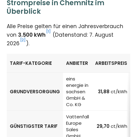
Strompreise in Chemnitz im
Überblick
Alle Preise gelten für einen Jahresverbrauch
[1]
von
3.500 kWh
(Datenstand: 7. August
[2]
2026
).
TARIF-KATEGORIE
ANBIETER
ARBEITSPREIS
Strompreise in Chemnitz nach Tarif-Kategorie
eins
energie in
GRUNDVERSORGUNG
sachsen
31,88
ct/kWh
GmbH &
Co. KG
Vattenfall
Europe
GÜNSTIGSTER TARIF
29,70
ct/kWh
Sales
GmbH