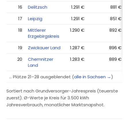
16
Delitzsch
1.291 €
881 €
17
Leipzig
1.291 €
851 €
18
Mittlerer
1.290 €
892 €
Erzgebirgskreis
19
Zwickauer Land
1.287 €
896 €
20
Chemnitzer
1.283 €
889 €
Land
… Plätze 21–28 ausgeblendet (
alle in Sachsen →
)
Sortiert nach Grundversorger-Jahrespreis (teuerste
zuerst). Ø-Werte je Kreis für 3.500 kWh
Jahresverbrauch, monatlicher Marktsnapshot.