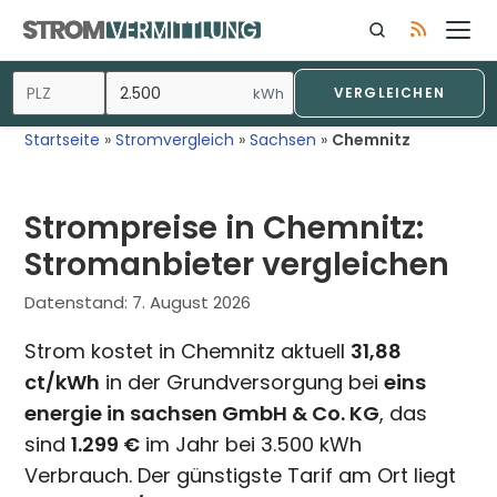
Zum
Inhalt
springen
kWh
VERGLEICHEN
Startseite
»
Stromvergleich
»
Sachsen
»
Chemnitz
Strompreise in Chemnitz:
Stromanbieter vergleichen
Datenstand:
7. August 2026
Strom kostet in Chemnitz aktuell
31,88
ct/kWh
in der Grundversorgung bei
eins
energie in sachsen GmbH & Co. KG
, das
sind
1.299 €
im Jahr bei 3.500 kWh
Verbrauch. Der günstigste Tarif am Ort liegt