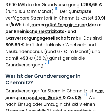
3.500 kWh in der Grundversorgung
1.298,69 €
[1]
(rund 108 € im Monat).
Der günstigste
verfügbare Stromtarif in Chemnitz kostet
29,91
ct/kWh
bei
immergrün! Energie - eine Marke
der Rheinische Elektrizitäts- und
Gasversorgungsgesellschaft mbH
. Das sind
805,89 €
im 1. Jahr inklusive Wechsel- und
Neukundenbonus (rund 67 € im Monat) und
damit
493 €
(38 %) günstiger als die
[3]
Grundversorgung.
Wer ist der Grundversorger in
Chemnitz?
Grundversorger für Strom in Chemnitz ist
eins
[4]
energie in sachsen GmbH & Co. KG
.
Wer
nach Einzug oder Umzug nicht aktiv einen