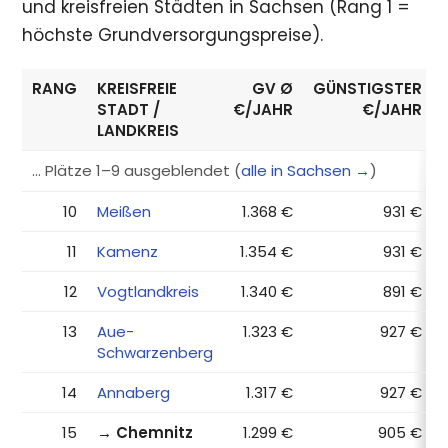
und kreisfreien Städten in Sachsen (Rang 1 =
höchste Grundversorgungspreise).
RANG
KREISFREIE
GV Ø
GÜNSTIGSTER
STADT /
€/JAHR
€/JAHR
LANDKREIS
… Plätze 1–9 ausgeblendet (
alle in Sachsen →
)
10
Meißen
1.368 €
931 €
11
Kamenz
1.354 €
931 €
12
Vogtlandkreis
1.340 €
891 €
13
Aue-
1.323 €
927 €
Schwarzenberg
14
Annaberg
1.317 €
927 €
15
→ Chemnitz
1.299 €
905 €