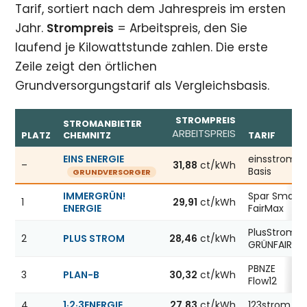
Tarif, sortiert nach dem Jahrespreis im ersten
Jahr.
Strompreis
= Arbeitspreis, den Sie
laufend je Kilowattstunde zahlen. Die erste
Zeile zeigt den örtlichen
Grundversorgungstarif als Vergleichsbasis.
STROMPREIS
STROMANBIETER
ARBEITSPREIS
PLATZ
CHEMNITZ
TARIF
Günstigste Stromanbieter in Chemnitz, Stand 07.08.2026
EINS ENERGIE
einsstrom
–
31,88
ct/kWh
Basis
GRUNDVERSORGER
IMMERGRÜN!
Spar Smart
1
29,91
ct/kWh
ENERGIE
FairMax
PlusStrom
2
PLUS STROM
28,46
ct/kWh
GRÜNFAIR
PBNZE
3
PLAN-B
30,32
ct/kWh
Flow12
4
1·2·3ENERGIE
27,83
ct/kWh
123strom