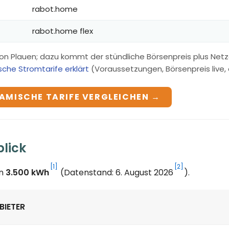
rabot.home
rabot.home flex
on Plauen; dazu kommt der stündliche Börsenpreis plus Netz
che Stromtarife erklärt
(Voraussetzungen, Börsenpreis live, a
AMISCHE TARIFE VERGLEICHEN →
blick
[1]
[2]
on
3.500 kWh
(Datenstand: 6. August 2026
).
BIETER