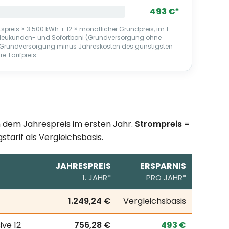
493 €*
spreis × 3.500 kWh + 12 × monatlicher Grundpreis, im 1.
 Neukunden- und Sofortboni (Grundversorgung ohne
er Grundversorgung minus Jahreskosten des günstigsten
re Tarifpreis.
ch dem Jahrespreis im ersten Jahr.
Strompreis
=
starif als Vergleichsbasis.
JAHRESPREIS
ERSPARNIS
1. JAHR*
PRO JAHR*
esverbrauch; erste Zeile = örtlicher Grundversorgungstari
1.249,24 €
Vergleichsbasis
ive 12
756,28 €
493 €