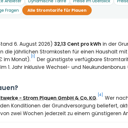
te Anbieter
Dynamische Tarife
Preise im Überblick
Preis
ge Fragen
Alle Stromtarife für Plauen
(Stand 6. August 2026)
32,13 Cent pro kWh
in der Gr
 die jährlichen Stromkosten für einen Haushalt mi
[1]
€ im Monat).
Der günstigste verfügbare Stromtarif
im 1. Jahr inklusive Wechsel- und Neukundenbonus
lauen?
[4]
twerke - Strom Plauen GmbH & Co. KG
.
Wer nach 
 den Konditionen der Grundversorgung beliefert, akt
t von zwei Wochen jederzeit zu einem günstigeren A