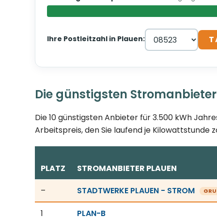
Ihre Postleitzahl in Plauen:
T
Die günstigsten Stromanbieter
Die 10 günstigsten Anbieter für 3.500 kWh Jahre
Arbeitspreis, den Sie laufend je Kilowattstunde z
PLATZ
STROMANBIETER PLAUEN
Günstigste Stromanbieter in Plauen, Stand 06.08.
–
STADTWERKE PLAUEN - STROM
GRU
1
PLAN-B