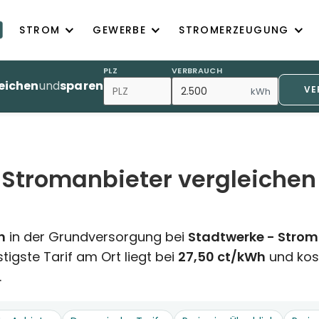
STROM
GEWERBE
STROMERZEUGUNG
PLZ
VERBRAUCH
eichen
und
sparen
VE
kWh
 Stromanbieter vergleichen
h
in der Grundversorgung bei
Stadtwerke - Strom
igste Tarif am Ort liegt bei
27,50 ct/kWh
und kos
.