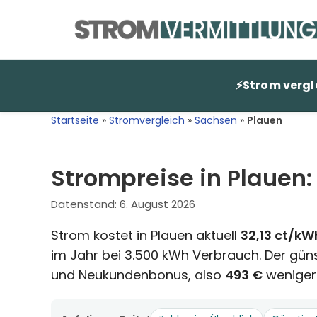
Zum
Inhalt
springen
⚡
Strom vergl
Startseite
»
Stromvergleich
»
Sachsen
»
Plauen
Strompreise in Plauen:
Datenstand:
6. August 2026
Strom kostet in Plauen aktuell
32,13 ct/kW
im Jahr bei 3.500 kWh Verbrauch. Der günst
und Neukundenbonus, also
493 €
weniger