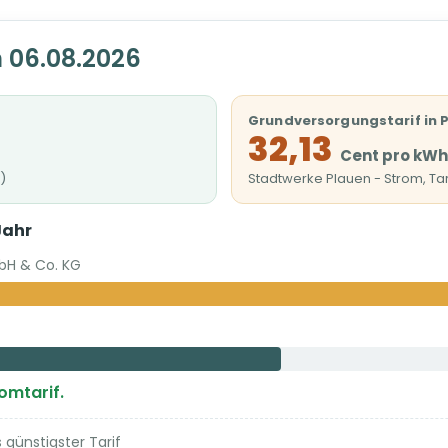
 06.08.2026
Grundversorgungstarif in 
32,13
Cent pro kWh
)
Stadtwerke Plauen - Strom, Tar
Jahr
bH & Co. KG
romtarif.
günstigster Tarif