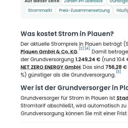
Auf dieser Seite
Zahlen im Überblick
Günstigs
Strommarkt
Preis-Zusammensetzung
Häufi
Was kostet Strom in Plauen?
Der aktuelle Strompreis in Plauen beträgt 
[2]
[4]
Plauen GmbH & Co. KG
.
Damit betragen
der Grundversorgung
1.249,24 €
(rund 104 
NET ZERO ENERGY GmbH
. Das sind
756,28 €
[3]
%) günstiger als die Grundversorgung.
Wer ist der Grundversorger in P
Grundversorger für Strom in Plauen ist
Stad
Stromtarif abschließt, wird automatisch zu
Grundversorgung können Sie mit einer Fris