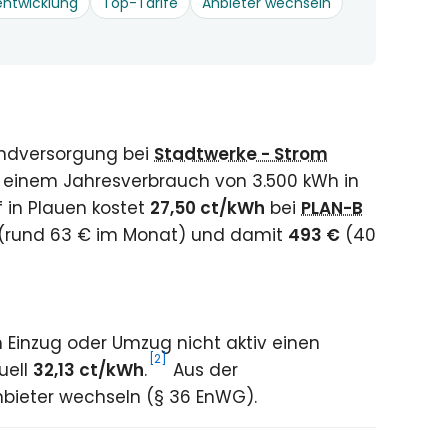
entwicklung
Top-Tarife
Anbieter wechseln
undversorgung bei
Stadtwerke - Strom
t einem Jahresverbrauch von 3.500 kWh in
 in Plauen kostet
27,50 ct/kWh
bei
PLAN-B
 (rund 63 € im Monat) und damit
493 €
(40
Einzug oder Umzug nicht aktiv einen
[2]
uell
32,13 ct/kWh
.
Aus der
nbieter wechseln (§ 36 EnWG).