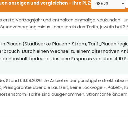
auen anzeigen und vergleichen – Ihre PLZ:
s erste Vertragsjahr und enthalten einmalige Neukunden- und
r Grundversorgung minus Jahrespreis des Tarifs, jeweils bei 3
 Plauen (Stadtwerke Plauen - Strom, Tarif „Plauen regio")
Verbrauch. Durch einen Wechsel zu einem alternativen A
inen Haushalt bedeutet das eine Ersparnis von über 490 E
e, Stand 06.08.2026. Je Anbieter der günstigste direkt abschl
Preisgarantie über die Laufzeit, keine Lockvogel-, Paket-, Ka
Börsenstrom-Tarife sind ausgenommen. Stromtarife ändern sic