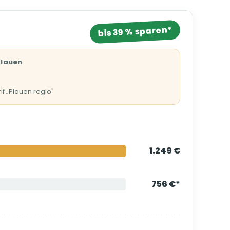
bis 39 % sparen*
Plauen
if „Plauen regio"
1.249 €
756 €*