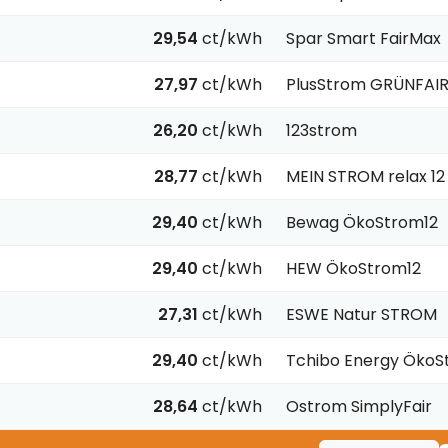
29,54
ct/kWh
Spar Smart FairMax
27,97
ct/kWh
PlusStrom GRÜNFAI
26,20
ct/kWh
123strom
28,77
ct/kWh
MEIN STROM relax 1
29,40
ct/kWh
Bewag ÖkoStrom12
29,40
ct/kWh
HEW ÖkoStrom12
27,31
ct/kWh
ESWE Natur STROM
29,40
ct/kWh
Tchibo Energy ÖkoS
28,64
ct/kWh
Ostrom SimplyFair