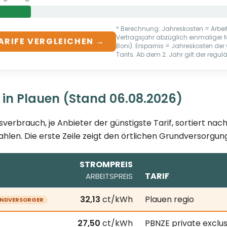
* Berechnung: Jahreskosten = Arbeit
Vertragsjahr abzüglich einmaliger
ARIFE VERGLEICHEN →
Boni). Ersparnis = Jahreskosten d
Tarifs. Ab dem 2. Jahr gilt der regulä
 in Plauen (Stand 06.08.2026)
sverbrauch, je Anbieter der günstigste Tarif, sortiert na
ahlen. Die erste Zeile zeigt den örtlichen Grundversorgung
STROMPREIS
TARIF
ARBEITSPREIS
2026; je Anbieter der günstigste Tarif bei 3.500 kWh Jahr
32,13
ct/kWh
Plauen regio
NDVERSORGER
27,50
ct/kWh
PBNZE private exclus