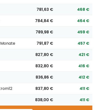
781,63 €
468 €
R
784,84 €
464 €
789,98 €
459 €
2 Monate
791,87 €
457 €
827,80 €
421 €
832,80 €
416 €
836,86 €
412 €
trom12
837,80 €
411 €
838,00 €
411 €