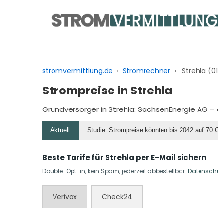
Zum
Inhalt
springen
stromvermittlung.de
›
Stromrechner
›
Strehla (0
Strompreise in Strehla
Grundversorger in Strehla:
SachsenEnergie AG
– 
Aktuell:
Studie: Strompreise könnten bis 2042 auf 70 
Beste Tarife für Strehla per E-Mail sichern
Double-Opt-in, kein Spam, jederzeit abbestellbar.
Datensch
Verivox
Check24