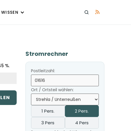
WISSEN
Stromrechner
45 %
.
Postleitzahl:
Ort / Ortsteil wählen:
ILEN
1 Pers.
2 Pers.
3 Pers
4 Pers