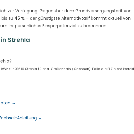
ich zur Verfügung. Gegenüber dem Grundversorgungstarif von
 bis zu
45 %
– der günstigste Alternativtarif kommt aktuell von
 um Ihr persönliches Einsparpotenzial zu berechnen.
in Strehla
rehla?
h für 01616 Strehla (Riesa-Großenhain / Sachsen). Falls die PLZ nicht korrekt 
tdaten →
& Wechsel-Anleitung →