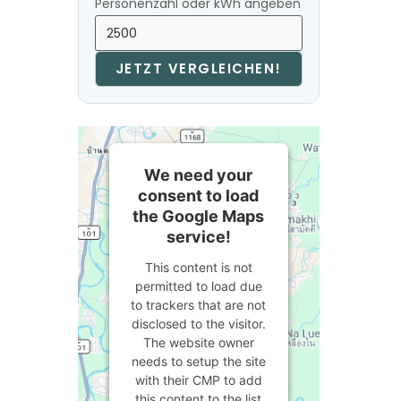
Personenzahl oder kWh angeben
JETZT VERGLEICHEN!
We need your
consent to load
the Google Maps
service!
This content is not
permitted to load due
to trackers that are not
disclosed to the visitor.
The website owner
needs to setup the site
with their CMP to add
this content to the list