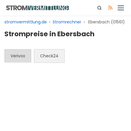
Zum
Inhalt
springen
stromvermittlung.de
›
Stromrechner
›
Ebersbach (01561)
Strompreise in Ebersbach
Verivox
Check24