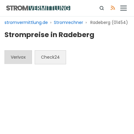
Zum
Inhalt
springen
stromvermittlung.de
›
Stromrechner
›
Radeberg (01454)
Strompreise in Radeberg
Verivox
Check24