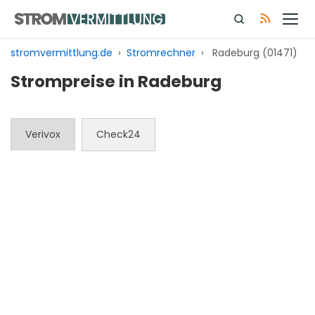
Zum
Inhalt
springen
stromvermittlung.de
›
Stromrechner
›
Radeburg (01471)
Strompreise in Radeburg
Verivox
Check24