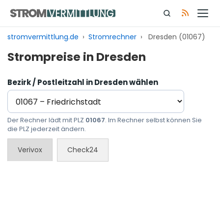
Zum
Inhalt
springen
stromvermittlung.de
›
Stromrechner
›
Dresden (01067)
Strompreise in Dresden
Bezirk / Postleitzahl in Dresden wählen
Der Rechner lädt mit PLZ
01067
. Im Rechner selbst können Sie
die PLZ jederzeit ändern.
Verivox
Check24