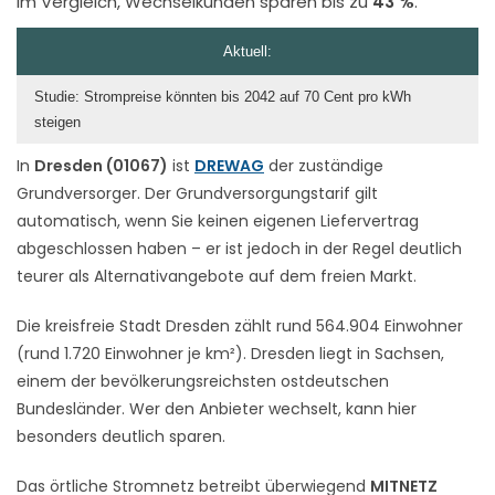
im Vergleich, Wechselkunden sparen bis zu
43 %
.
Aktuell:
Studie: Strompreise könnten bis 2042 auf 70 Cent pro kWh
steigen
In
Dresden (01067)
ist
DREWAG
der zuständige
Grundversorger. Der Grundversorgungstarif gilt
automatisch, wenn Sie keinen eigenen Liefervertrag
abgeschlossen haben – er ist jedoch in der Regel deutlich
teurer als Alternativangebote auf dem freien Markt.
Die kreisfreie Stadt Dresden zählt rund 564.904 Einwohner
(rund 1.720 Einwohner je km²). Dresden liegt in Sachsen,
einem der bevölkerungsreichsten ostdeutschen
Bundesländer. Wer den Anbieter wechselt, kann hier
besonders deutlich sparen.
Das örtliche Stromnetz betreibt überwiegend
MITNETZ