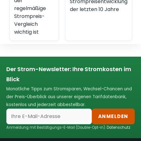
der
Strompreisentwicklung
regelmäßige
der letzten 10 Jahre
Strompreis-
Vergleich
wichtig ist
Der Strom-Newsletter: Ihre Stromkosten im
Blick
Monatliche Tipps zum Stromsparen, Wechsel-Chancen und
der Preis-Überblick aus unserer eigenen Tarifdatenbank,
kostenlos und jederzeit abbestellbar.
ANMELDEN
Anmeldung mit Bestätigungs-E-Mail (Double-Opt-in).
Datenschutz