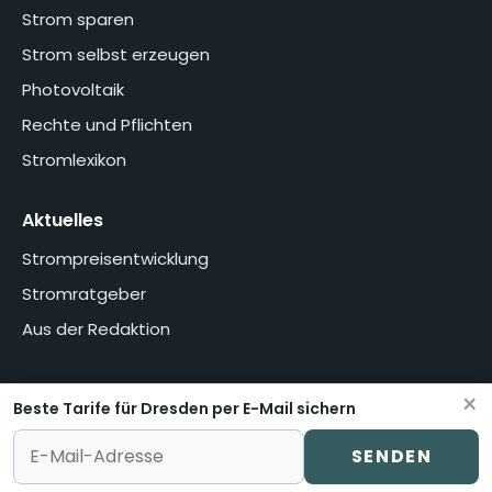
Strom sparen
Strom selbst erzeugen
Photovoltaik
Rechte und Pflichten
Stromlexikon
Aktuelles
Strompreisentwicklung
Stromratgeber
Aus der Redaktion
×
Beste Tarife für Dresden per E-Mail sichern
Home
Über uns
Methodik
Presse
Datenschutzerklärung
Impressum
Vertrag widerrufen oder kündigen
SENDEN
© stromvermittlung.de