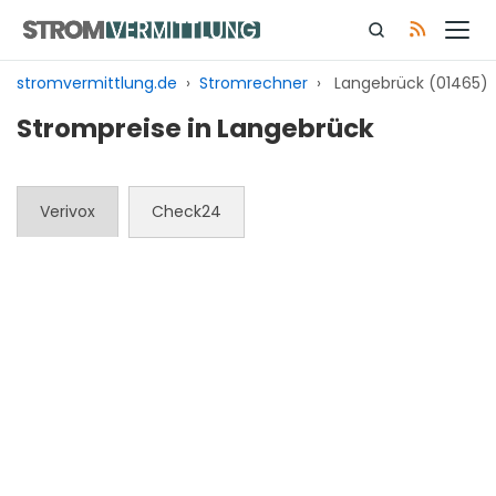
Zum
Inhalt
springen
stromvermittlung.de
›
Stromrechner
›
Langebrück (01465)
Strompreise in Langebrück
Verivox
Check24