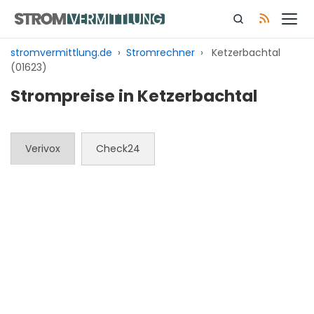
Zum
Inhalt
springen
stromvermittlung.de
›
Stromrechner
›
Ketzerbachtal
(01623)
Strompreise in Ketzerbachtal
Verivox
Check24