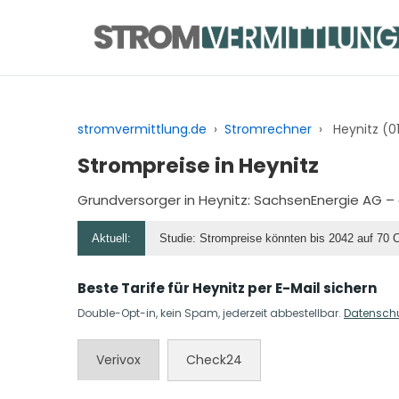
Zum
Inhalt
springen
stromvermittlung.de
›
Stromrechner
›
Heynitz (0
Strompreise in Heynitz
Grundversorger in Heynitz:
SachsenEnergie AG
– 
Aktuell:
Studie: Strompreise könnten bis 2042 auf 70 
Beste Tarife für Heynitz per E-Mail sichern
Double-Opt-in, kein Spam, jederzeit abbestellbar.
Datensch
Verivox
Check24