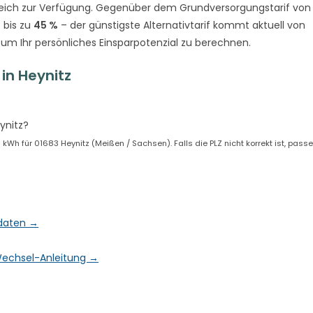
eich zur Verfügung. Gegenüber dem Grundversorgungstarif von
 bis zu
45 %
– der günstigste Alternativtarif kommt aktuell von
 um Ihr persönliches Einsparpotenzial zu berechnen.
in Heynitz
ynitz?
h für 01683 Heynitz (Meißen / Sachsen). Falls die PLZ nicht korrekt ist, passe
tdaten →
& Wechsel-Anleitung →