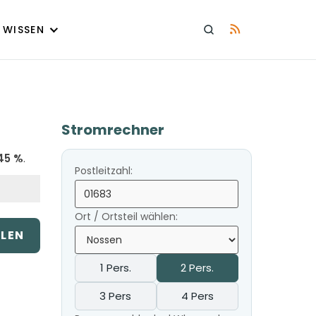
WISSEN
Stromrechner
45 %
.
Postleitzahl:
Ort / Ortsteil wählen:
ILEN
1 Pers.
2 Pers.
3 Pers
4 Pers