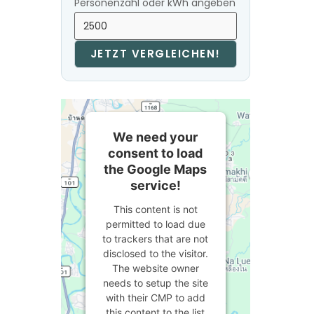
Personenzahl oder kWh angeben
JETZT VERGLEICHEN!
We need your
consent to load
the Google Maps
service!
This content is not
permitted to load due
to trackers that are not
disclosed to the visitor.
The website owner
needs to setup the site
with their CMP to add
this content to the list