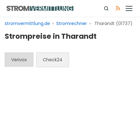
Zum
Inhalt
springen
stromvermittlung.de
›
Stromrechner
›
Tharandt (01737)
Strompreise in Tharandt
Verivox
Check24