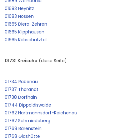
01689 Weinböhla
01683 Heynitz
01683 Nossen
01665 Diera-Zehren
01665 Klipphausen
01665 Käbschütztal
01731 Kreischa
(diese Seite)
01734 Rabenau
01737 Tharandt
01738 Dorfhain
01744 Dippoldiswalde
01762 Hartmannsdorf-Reichenau
01762 Schmiedeberg
01768 Bärenstein
01768 Glashütte