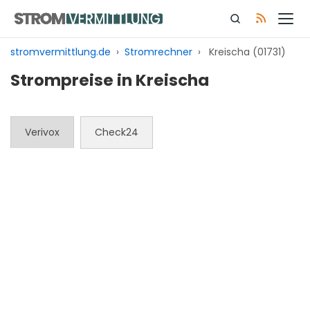
Zum
Inhalt
springen
stromvermittlung.de
›
Stromrechner
›
Kreischa (01731)
Strompreise in Kreischa
Verivox
Check24