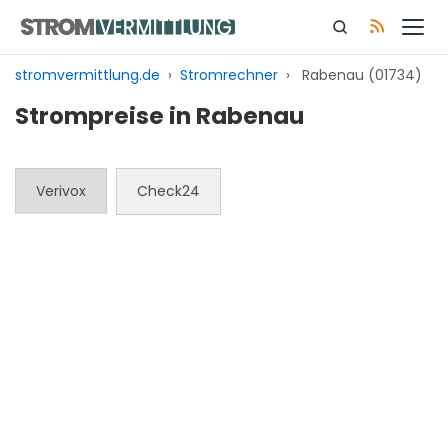
Zum
Inhalt
springen
stromvermittlung.de
›
Stromrechner
›
Rabenau (01734)
Strompreise in Rabenau
Verivox
Check24