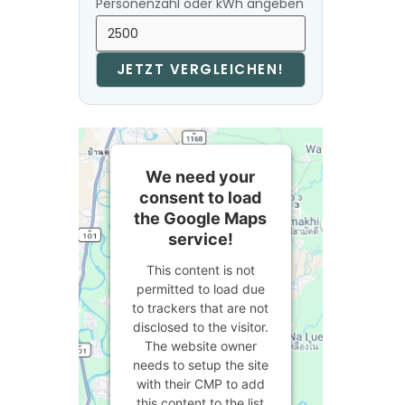
Personenzahl oder kWh angeben
JETZT VERGLEICHEN!
We need your
consent to load
the Google Maps
service!
This content is not
permitted to load due
to trackers that are not
disclosed to the visitor.
The website owner
needs to setup the site
with their CMP to add
this content to the list