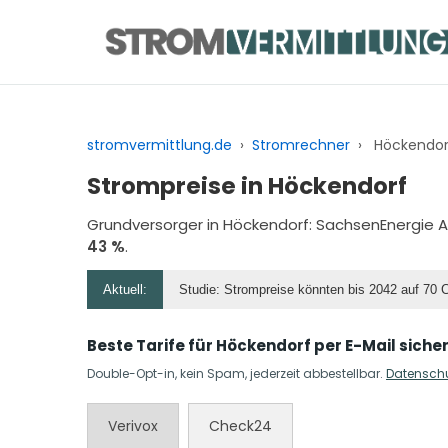
Zum
Inhalt
springen
stromvermittlung.de
›
Stromrechner
›
Höckendor
Strompreise in Höckendorf
Grundversorger in Höckendorf:
SachsenEnergie 
43 %
.
Aktuell:
Studie: Strompreise könnten bis 2042 auf 70 
Beste Tarife für Höckendorf per E-Mail siche
Double-Opt-in, kein Spam, jederzeit abbestellbar.
Datensch
Verivox
Check24