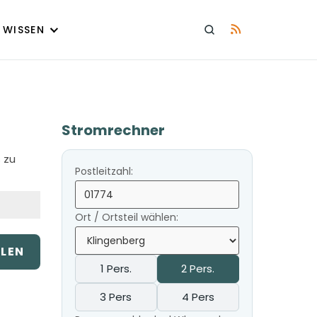
WISSEN
Stromrechner
 zu
Postleitzahl:
Ort / Ortsteil wählen:
ILEN
1 Pers.
2 Pers.
3 Pers
4 Pers