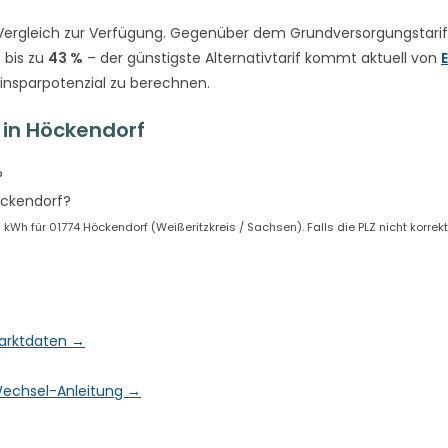
ergleich zur Verfügung. Gegenüber dem Grundversorgungstarif
 bis zu
43 %
– der günstigste Alternativtarif kommt aktuell von
Einsparpotenzial zu berechnen.
in Höckendorf
?
öckendorf?
h für 01774 Höckendorf (Weißeritzkreis / Sachsen). Falls die PLZ nicht korrekt 
Marktdaten →
& Wechsel-Anleitung →