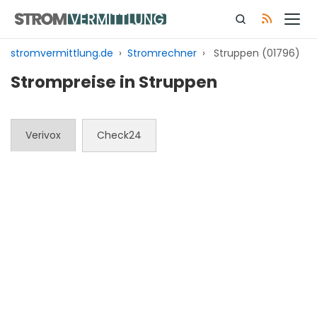
Zum
Inhalt
springen
stromvermittlung.de
›
Stromrechner
›
Struppen (01796)
Strompreise in Struppen
Verivox
Check24