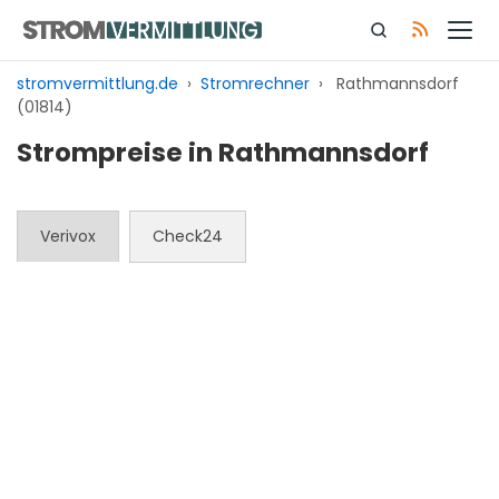
Zum
Inhalt
springen
stromvermittlung.de
›
Stromrechner
›
Rathmannsdorf
(01814)
Strompreise in Rathmannsdorf
Verivox
Check24