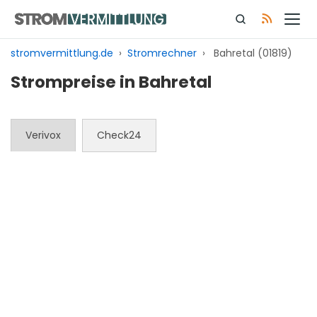
Zum
Inhalt
springen
stromvermittlung.de
›
Stromrechner
›
Bahretal (01819)
Strompreise in Bahretal
Verivox
Check24