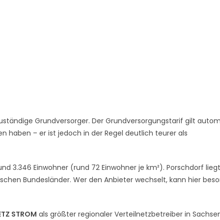
uständige Grundversorger. Der Grundversorgungstarif gilt autom
 haben – er ist jedoch in der Regel deutlich teurer als
nd 3.346 Einwohner (rund 72 Einwohner je km²). Porschdorf liegt
schen Bundesländer. Wer den Anbieter wechselt, kann hier bes
ETZ STROM
als größter regionaler Verteilnetzbetreiber in Sachse