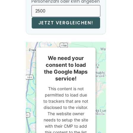
Personenzahl oder kWh angeben
JETZT VERGLEICHEN!
We need your
consent to load
the Google Maps
service!
This content is not
permitted to load due
to trackers that are not
disclosed to the visitor.
The website owner
needs to setup the site
with their CMP to add
this content to the list