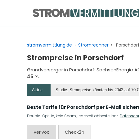
Zum
Inhalt
springen
stromvermittlung.de
›
Stromrechner
›
Porschdorf
Strompreise in Porschdorf
Grundversorger in Porschdorf:
SachsenEnergie A
45 %
.
Aktuell:
Studie: Strompreise könnten bis 2042 auf 70 
Beste Tarife für Porschdorf per E-Mail sicher
Double-Opt-in, kein Spam, jederzeit abbestellbar.
Datensch
Verivox
Check24