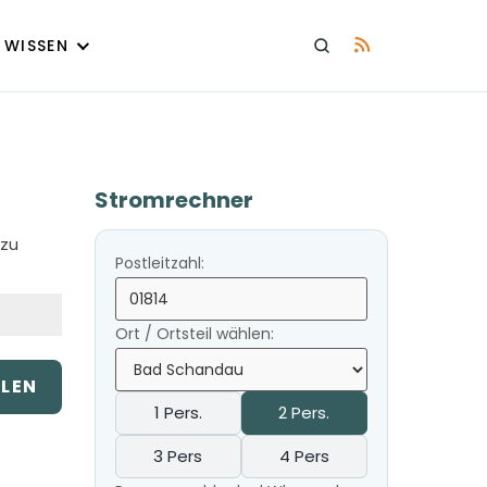
WISSEN
Stromrechner
 zu
Postleitzahl:
Ort / Ortsteil wählen:
ILEN
1 Pers.
2 Pers.
3 Pers
4 Pers