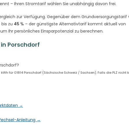
rennt – Ihren Stromtarif wählen Sie unabhängig davon frei.
rgleich zur Verfügung. Gegenüber dem Grundversorgungstarif
 bis zu
45 %
– der günstigste Alternativtarif kommt aktuell von
 um Ihr persönliches Einsparpotenzial zu berechnen.
in Porschdorf
rschdorf?
Wh für 01814 Porschdorf (Sächsische Schweiz / Sachsen). Falls die PLZ nicht kor
Marktdaten →
& Wechsel-Anleitung →