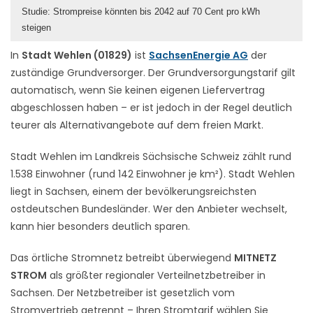
Studie: Strompreise könnten bis 2042 auf 70 Cent pro kWh
steigen
In
Stadt Wehlen (01829)
ist
SachsenEnergie AG
der
zuständige Grundversorger. Der Grundversorgungstarif gilt
automatisch, wenn Sie keinen eigenen Liefervertrag
abgeschlossen haben – er ist jedoch in der Regel deutlich
teurer als Alternativangebote auf dem freien Markt.
Stadt Wehlen im Landkreis Sächsische Schweiz zählt rund
1.538 Einwohner (rund 142 Einwohner je km²). Stadt Wehlen
liegt in Sachsen, einem der bevölkerungsreichsten
ostdeutschen Bundesländer. Wer den Anbieter wechselt,
kann hier besonders deutlich sparen.
Das örtliche Stromnetz betreibt überwiegend
MITNETZ
STROM
als größter regionaler Verteilnetzbetreiber in
Sachsen. Der Netzbetreiber ist gesetzlich vom
Stromvertrieb getrennt – Ihren Stromtarif wählen Sie