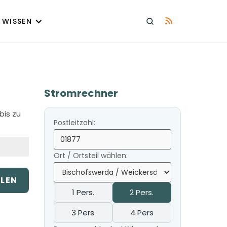
WISSEN
Stromrechner
bis zu
Postleitzahl:
Ort / Ortsteil wählen:
ILEN
1 Pers.
2 Pers.
3 Pers
4 Pers