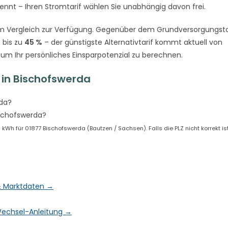
rennt – Ihren Stromtarif wählen Sie unabhängig davon frei.
m Vergleich zur Verfügung. Gegenüber dem Grundversorgungsta
 bis zu
45 %
– der günstigste Alternativtarif kommt aktuell von
 um Ihr persönliches Einsparpotenzial zu berechnen.
in Bischofswerda
rda?
ischofswerda?
Wh für 01877 Bischofswerda (Bautzen / Sachsen). Falls die PLZ nicht korrekt is
 & Marktdaten →
& Wechsel-Anleitung →