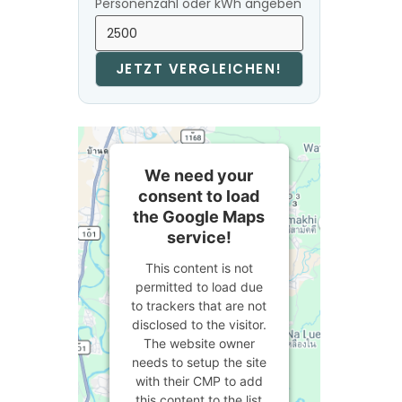
Personenzahl oder kWh angeben
JETZT VERGLEICHEN!
We need your
consent to load
the Google Maps
service!
This content is not
permitted to load due
to trackers that are not
disclosed to the visitor.
The website owner
needs to setup the site
with their CMP to add
this content to the list