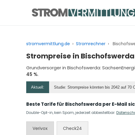
Zum
Inhalt
springen
stromvermittlung.de
›
Stromrechner
›
Bischofsw
Strompreise in Bischofswerda
Grundversorger in Bischofswerda:
SachsenEnerg
45 %
.
Aktuell:
Studie: Strompreise könnten bis 2042 auf 70 
Beste Tarife für Bischofswerda per E-Mail si
Double-Opt-in, kein Spam, jederzeit abbestellbar.
Datensch
Verivox
Check24