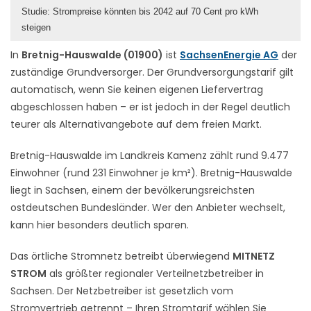
Studie: Strompreise könnten bis 2042 auf 70 Cent pro kWh
steigen
In
Bretnig-Hauswalde (01900)
ist
SachsenEnergie AG
der
zuständige Grundversorger. Der Grundversorgungstarif gilt
automatisch, wenn Sie keinen eigenen Liefervertrag
abgeschlossen haben – er ist jedoch in der Regel deutlich
teurer als Alternativangebote auf dem freien Markt.
Bretnig-Hauswalde im Landkreis Kamenz zählt rund 9.477
Einwohner (rund 231 Einwohner je km²). Bretnig-Hauswalde
liegt in Sachsen, einem der bevölkerungsreichsten
ostdeutschen Bundesländer. Wer den Anbieter wechselt,
kann hier besonders deutlich sparen.
Das örtliche Stromnetz betreibt überwiegend
MITNETZ
STROM
als größter regionaler Verteilnetzbetreiber in
Sachsen. Der Netzbetreiber ist gesetzlich vom
Stromvertrieb getrennt – Ihren Stromtarif wählen Sie