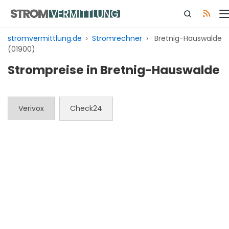
Zum
Inhalt
springen
stromvermittlung.de
›
Stromrechner
›
Bretnig-Hauswalde
(01900)
Strompreise in Bretnig-Hauswalde
Verivox
Check24