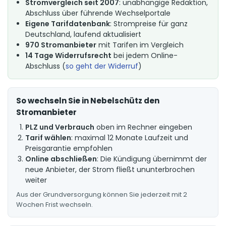
Stromvergleich seit 2007
: unabhängige Redaktion,
Abschluss über führende Wechselportale
Eigene Tarifdatenbank
: Strompreise für ganz
Deutschland, laufend aktualisiert
970 Stromanbieter
mit Tarifen im Vergleich
14 Tage Widerrufsrecht
bei jedem Online-
Abschluss (
so geht der Widerruf
)
So wechseln Sie in Nebelschütz den
Stromanbieter
PLZ und Verbrauch
oben im Rechner eingeben
Tarif wählen
: maximal 12 Monate Laufzeit und
Preisgarantie empfohlen
Online abschließen
: Die Kündigung übernimmt der
neue Anbieter, der Strom fließt ununterbrochen
weiter
Aus der Grundversorgung können Sie jederzeit mit 2
Wochen Frist wechseln.