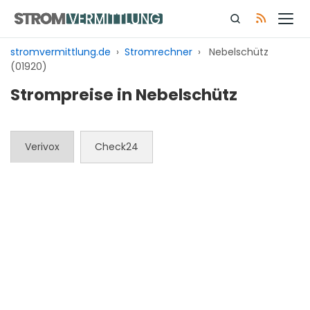
Zum
Inhalt
springen
stromvermittlung.de
›
Stromrechner
›
Nebelschütz
(01920)
Strompreise in Nebelschütz
Verivox
Check24