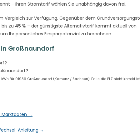
rennt – Ihren Stromtarif wählen Sie unabhängig davon frei.
m Vergleich zur Verfügung. Gegenüber dem Grundversorgungsta
 bis zu
45 %
– der günstigste Alternativtarif kommt aktuell von
 um Ihr persönliches Einsparpotenzial zu berechnen.
 in Großnaundorf
rf?
roßnaundorf?
kWh für 01936 Großnaundorf (Kamenz / Sachsen). Falls die PLZ nicht korrekt is
 & Marktdaten →
& Wechsel-Anleitung →