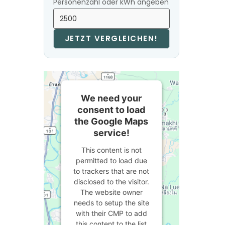
Personenzahl oder kWh angeben
JETZT VERGLEICHEN!
We need your
consent to load
the Google Maps
service!
This content is not
permitted to load due
to trackers that are not
disclosed to the visitor.
The website owner
needs to setup the site
with their CMP to add
this content to the list