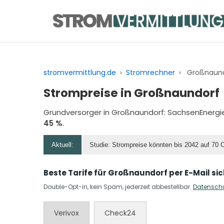
Zum
Inhalt
springen
stromvermittlung.de
›
Stromrechner
›
Großnaund
Strompreise in Großnaundorf
Grundversorger in Großnaundorf:
SachsenEnergi
45 %
.
Aktuell:
Studie: Strompreise könnten bis 2042 auf 70 
Beste Tarife für Großnaundorf per E-Mail si
Double-Opt-in, kein Spam, jederzeit abbestellbar.
Datensch
Verivox
Check24