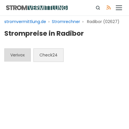
Zum
Inhalt
springen
stromvermittlung.de
›
Stromrechner
›
Radibor (02627)
Strompreise in Radibor
Verivox
Check24