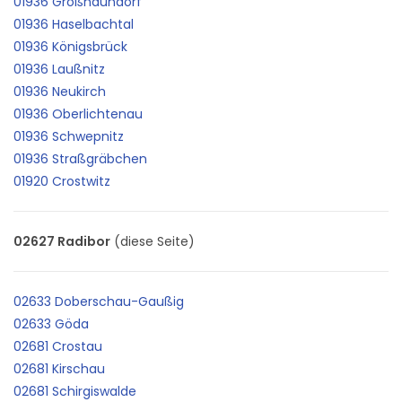
01936 Großnaundorf
01936 Haselbachtal
01936 Königsbrück
01936 Laußnitz
01936 Neukirch
01936 Oberlichtenau
01936 Schwepnitz
01936 Straßgräbchen
01920 Crostwitz
02627 Radibor
(diese Seite)
02633 Doberschau-Gaußig
02633 Göda
02681 Crostau
02681 Kirschau
02681 Schirgiswalde