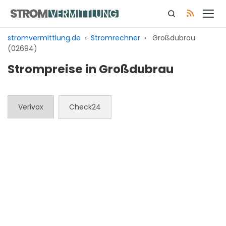
Zum
Inhalt
springen
stromvermittlung.de
›
Stromrechner
›
Großdubrau
(02694)
Strompreise in Großdubrau
Verivox
Check24