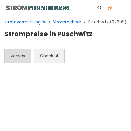
Zum
Inhalt
springen
stromvermittlung.de
›
Stromrechner
›
Puschwitz (02699)
Strompreise in Puschwitz
Verivox
Check24