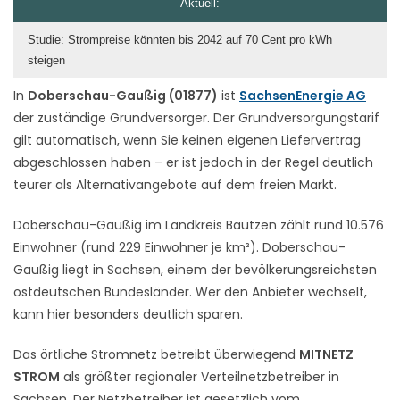
Aktuell:
Studie: Strompreise könnten bis 2042 auf 70 Cent pro kWh
steigen
In
Doberschau-Gaußig (01877)
ist
SachsenEnergie AG
der zuständige Grundversorger. Der Grundversorgungstarif
gilt automatisch, wenn Sie keinen eigenen Liefervertrag
abgeschlossen haben – er ist jedoch in der Regel deutlich
teurer als Alternativangebote auf dem freien Markt.
Doberschau-Gaußig im Landkreis Bautzen zählt rund 10.576
Einwohner (rund 229 Einwohner je km²). Doberschau-
Gaußig liegt in Sachsen, einem der bevölkerungsreichsten
ostdeutschen Bundesländer. Wer den Anbieter wechselt,
kann hier besonders deutlich sparen.
Das örtliche Stromnetz betreibt überwiegend
MITNETZ
STROM
als größter regionaler Verteilnetzbetreiber in
Sachsen. Der Netzbetreiber ist gesetzlich vom