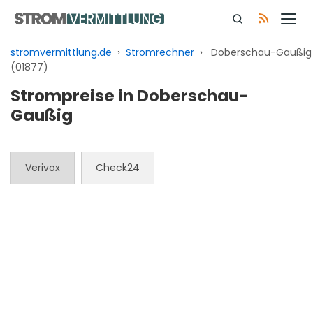
Zum
Inhalt
springen
stromvermittlung.de
›
Stromrechner
›
Doberschau-Gaußig
(01877)
Strompreise in Doberschau-
Gaußig
Verivox
Check24