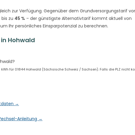
leich zur Verfügung. Gegenüber dem Grundversorgungstarif vo
 bis zu
45 %
– der günstigste Alternativtarif kommt aktuell von
 um Ihr persönliches Einsparpotenzial zu berechnen.
 in Hohwald
ohwald?
Wh für 01844 Hohwald (Sächsische Schweiz / Sachsen). Falls die PLZ nicht korr
ktdaten →
& Wechsel-Anleitung →