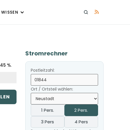
WISSEN
Stromrechner
45 %
.
Postleitzahl:
Ort / Ortsteil wählen:
ILEN
1 Pers.
2 Pers.
3 Pers
4 Pers