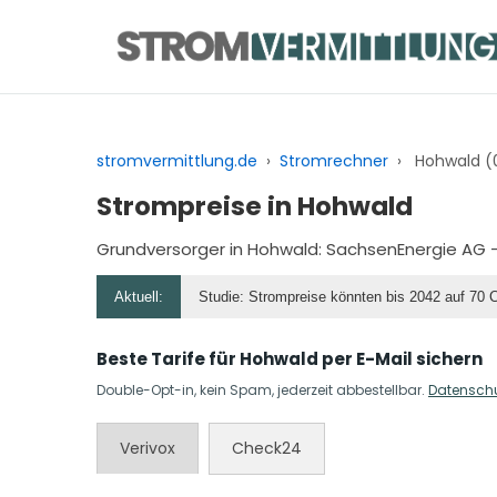
Zum
Inhalt
springen
stromvermittlung.de
›
Stromrechner
›
Hohwald (
Strompreise in Hohwald
Grundversorger in Hohwald:
SachsenEnergie AG
–
Aktuell:
Studie: Strompreise könnten bis 2042 auf 70 
Beste Tarife für Hohwald per E-Mail sichern
Double-Opt-in, kein Spam, jederzeit abbestellbar.
Datensch
Verivox
Check24