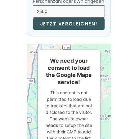
Personenzahl oder kWh angeben
JETZT VERGLEICHEN!
We need your
consent to load
the Google Maps
service!
This content is not
permitted to load due
to trackers that are not
disclosed to the visitor.
The website owner
needs to setup the site
with their CMP to add
this content to the list