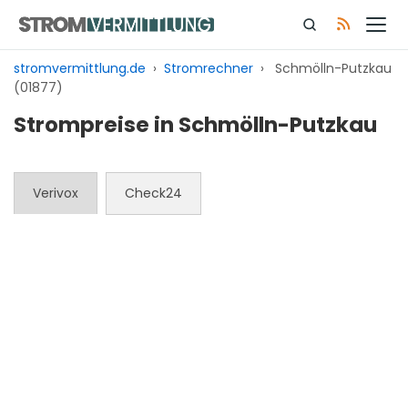
Zum
Inhalt
springen
stromvermittlung.de
›
Stromrechner
›
Schmölln-Putzkau
(01877)
Strompreise in Schmölln-Putzkau
Verivox
Check24