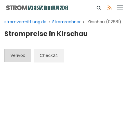
Zum
Inhalt
springen
stromvermittlung.de
›
Stromrechner
›
Kirschau (02681)
Strompreise in Kirschau
Verivox
Check24