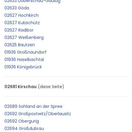
02633 Doberschau-Gaußig
02633 Göda
02627 Hochkirch
02627 Kubschütz
02627 Radibor
02627 Weißenberg
02625 Bautzen
01936 Großnaundorf
01936 Haselbachtal
01936 Königsbrück
02681 Kirschau
(diese Seite)
02689 Sohland an der Spree
02692 Großpostwitz/Oberlausitz
02692 Obergurig
02694 Großdubrau