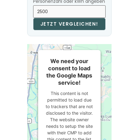
Personenzahl oder kWh angeben
JETZT VERGLEICHEN!
We need your
consent to load
the Google Maps
service!
This content is not
permitted to load due
to trackers that are not
disclosed to the visitor.
The website owner
needs to setup the site
with their CMP to add
this content to the list