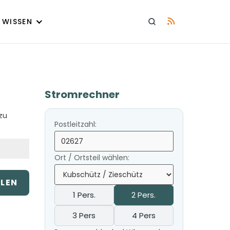
WISSEN
Stromrechner
zu
Postleitzahl:
Ort / Ortsteil wählen:
ILEN
1 Pers.
2 Pers.
3 Pers
4 Pers