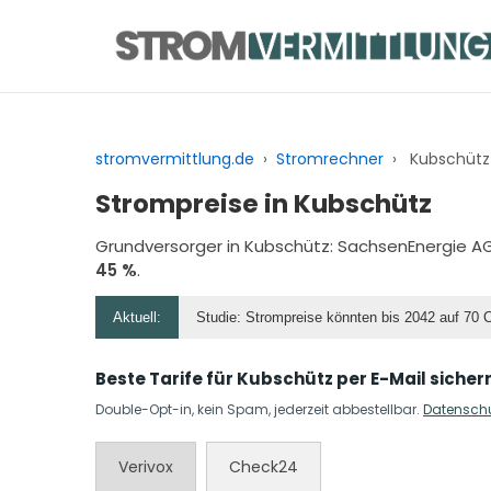
Zum
Inhalt
springen
stromvermittlung.de
›
Stromrechner
›
Kubschütz
Strompreise in Kubschütz
Grundversorger in Kubschütz:
SachsenEnergie A
45 %
.
Aktuell:
Studie: Strompreise könnten bis 2042 auf 70 
Beste Tarife für Kubschütz per E-Mail sicher
Double-Opt-in, kein Spam, jederzeit abbestellbar.
Datensch
Verivox
Check24