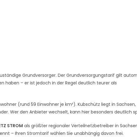
uständige Grundversorger. Der Grundversorgungstarif gilt autom
 haben – er ist jedoch in der Regel deutlich teurer als
nwohner (rund 59 Einwohner je km²). Kubschütz liegt in Sachsen
er. Wer den Anbieter wechselt, kann hier besonders deutlich s
ETZ STROM
als größter regionaler Verteilnetzbetreiber in Sachse
rennt – Ihren Stromtarif wählen Sie unabhängig davon frei.