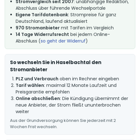
Stromvergleich seit 2007
: unabhängige Redaktion,
Abschluss über führende Wechselportale
Eigene Tarifdatenbank
: Strompreise für ganz
Deutschland, laufend aktualisiert
970 Stromanbieter
mit Tarifen im Vergleich
14 Tage Widerrufsrecht
bei jedem Online-
Abschluss (
so geht der Widerruf
)
So wechseln Sie in Haselbachtal den
Stromanbieter
PLZ und Verbrauch
oben im Rechner eingeben
Tarif wählen
: maximal 12 Monate Laufzeit und
Preisgarantie empfohlen
Online abschließen
: Die Kündigung übernimmt der
neue Anbieter, der Strom fließt ununterbrochen
weiter
Aus der Grundversorgung können Sie jederzeit mit 2
Wochen Frist wechseln.