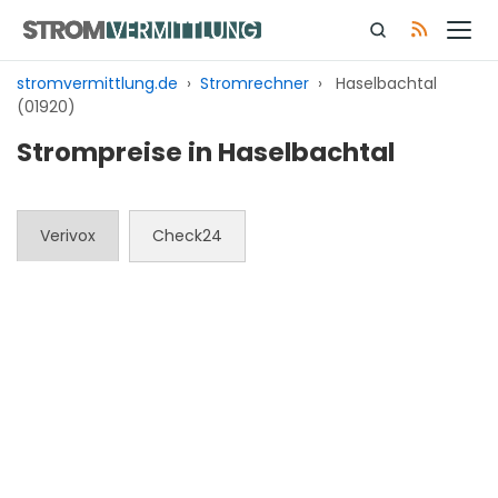
Zum
Inhalt
springen
stromvermittlung.de
›
Stromrechner
›
Haselbachtal
(01920)
Strompreise in Haselbachtal
Verivox
Check24