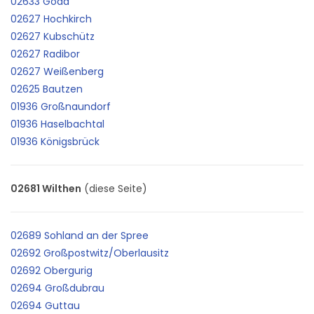
02633 Göda
02627 Hochkirch
02627 Kubschütz
02627 Radibor
02627 Weißenberg
02625 Bautzen
01936 Großnaundorf
01936 Haselbachtal
01936 Königsbrück
02681 Wilthen
(diese Seite)
02689 Sohland an der Spree
02692 Großpostwitz/Oberlausitz
02692 Obergurig
02694 Großdubrau
02694 Guttau