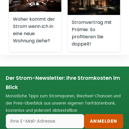
Woher kommt der
Stromvertrag mit
Strom wenn ich in
Prämie: So
eine neue
profitieren Sie
Wohnung ziehe?
doppelt!
Der Strom-Newsletter: Ihre Stromkosten im
Blick
Monatliche Tipps zum Stromsparen, Wechsel-Chancen und
der Preis-Überblick aus unserer eigenen Tarifdatenbank,
kostenlos und jederzeit abbestellbar.
ANMELDEN