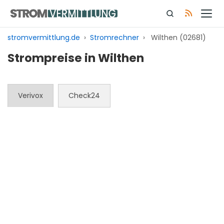
Zum
Inhalt
springen
stromvermittlung.de
›
Stromrechner
›
Wilthen (02681)
Strompreise in Wilthen
Verivox
Check24