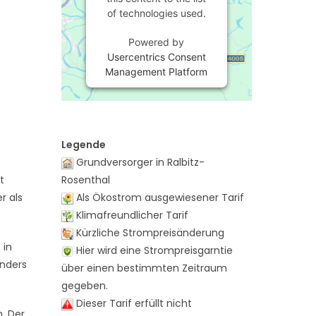
of technologies used.
Powered by
Usercentrics Consent
Management Platform
Legende
Grundversorger in Ralbitz-
t
Rosenthal
r als
Als Ökostrom ausgewiesener Tarif
Klimafreundlicher Tarif
Kürzliche Strompreisänderung
 in
Hier wird eine Strompreisgarntie
onders
über einen bestimmten Zeitraum
gegeben.
Dieser Tarif erfüllt nicht
n. Der