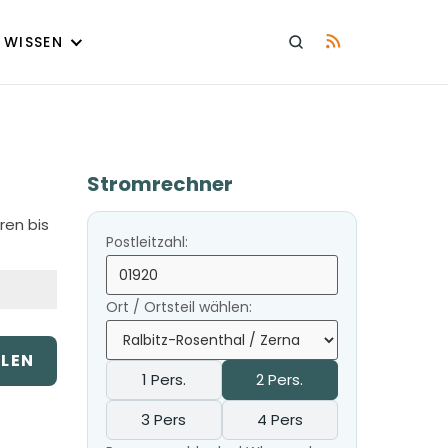
WISSEN
Stromrechner
ren bis
Postleitzahl:
Ort / Ortsteil wählen:
ILEN
1 Pers.
2 Pers.
3 Pers
4 Pers