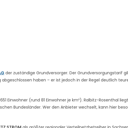
AG
der zuständige Grundversorger. Der Grundversorgungstarif gil
abgeschlossen haben – er ist jedoch in der Regel deutlich teure
51 Einwohner (rund 81 Einwohner je km²). Ralbitz-Rosenthal liegt
schen Bundesländer. Wer den Anbieter wechselt, kann hier bes
ETZ STROM
als größter regionaler Verteilnetzbetreiber in Sachse