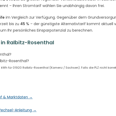
rennt – Ihren Stromtarif wählen Sie unabhängig davon frei.
ife
im Vergleich zur Verfügung. Gegenüber dem Grundversorgun
zeit bis zu
45 %
– der günstigste Alternativtarif kommt aktuell 
 um Ihr persönliches Einsparpotenzial zu berechnen.
in Ralbitz-Rosenthal
enthal?
lbitz-Rosenthal?
Wh für 01920 Ralbitz-Rosenthal (Kamenz / Sachsen). Falls die PLZ nicht korrekt
auf & Marktdaten →
& Wechsel-Anleitung →