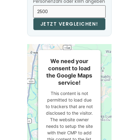
Personenzahl oder kWh angeben
JETZT VERGLEICHEN!
We need your
consent to load
the Google Maps
service!
This content is not
permitted to load due
to trackers that are not
disclosed to the visitor.
The website owner
needs to setup the site
with their CMP to add
this content to the list