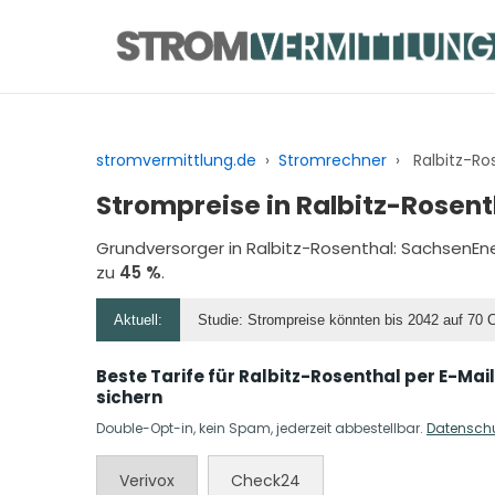
Zum
Inhalt
springen
stromvermittlung.de
›
Stromrechner
›
Ralbitz-Ro
Strompreise in Ralbitz-Rosent
Grundversorger in Ralbitz-Rosenthal:
SachsenEne
zu
45 %
.
Aktuell:
Studie: Strompreise könnten bis 2042 auf 70 
Beste Tarife für Ralbitz-Rosenthal per E-Mail
sichern
Double-Opt-in, kein Spam, jederzeit abbestellbar.
Datensch
Verivox
Check24