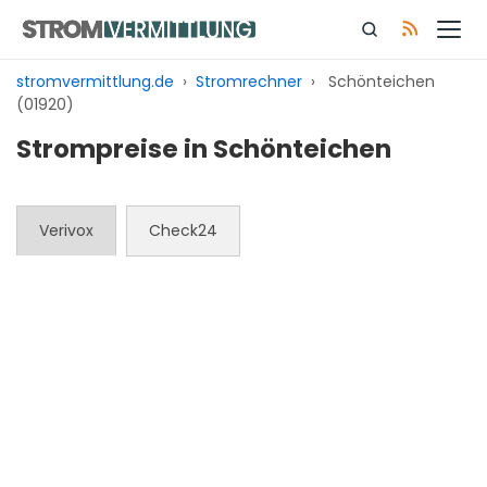
Zum
Inhalt
springen
stromvermittlung.de
›
Stromrechner
›
Schönteichen
(01920)
Strompreise in Schönteichen
Verivox
Check24