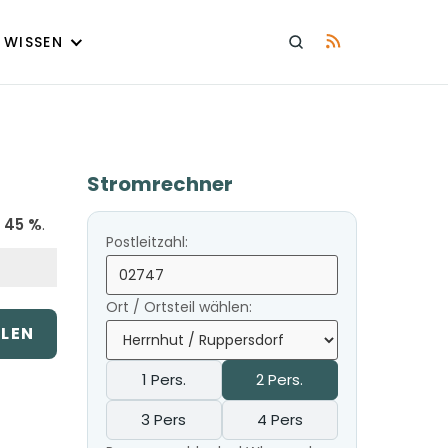
WISSEN
Stromrechner
u
45 %
.
Postleitzahl:
Ort / Ortsteil wählen:
ILEN
1 Pers.
2 Pers.
3 Pers
4 Pers