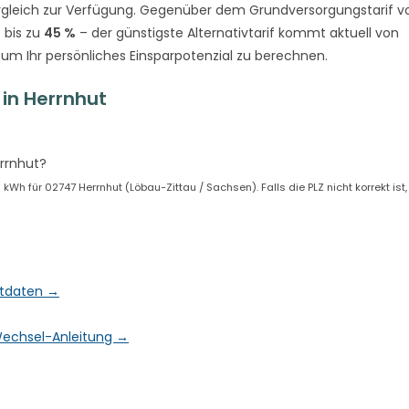
gleich zur Verfügung. Gegenüber dem Grundversorgungstarif v
 bis zu
45 %
– der günstigste Alternativtarif kommt aktuell von
 um Ihr persönliches Einsparpotenzial zu berechnen.
in Herrnhut
rrnhut?
h für 02747 Herrnhut (Löbau-Zittau / Sachsen). Falls die PLZ nicht korrekt ist
rktdaten →
& Wechsel-Anleitung →