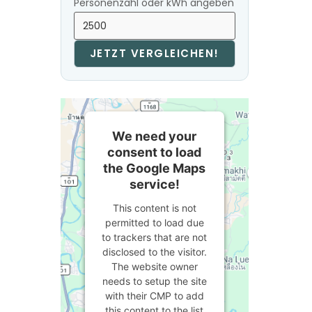
Personenzahl oder kWh angeben
JETZT VERGLEICHEN!
We need your
consent to load
the Google Maps
service!
This content is not
permitted to load due
to trackers that are not
disclosed to the visitor.
The website owner
needs to setup the site
with their CMP to add
this content to the list