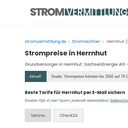
Zum
Inhalt
springen
stromvermittlung.de
›
Stromrechner
›
Herrnhut 
Strompreise in Herrnhut
Grundversorger in Herrnhut:
SachsenEnergie AG
–
Aktuell:
Studie: Strompreise könnten bis 2042 auf 70 
Beste Tarife für Herrnhut per E-Mail sichern
Double-Opt-in, kein Spam, jederzeit abbestellbar.
Datensch
Verivox
Check24